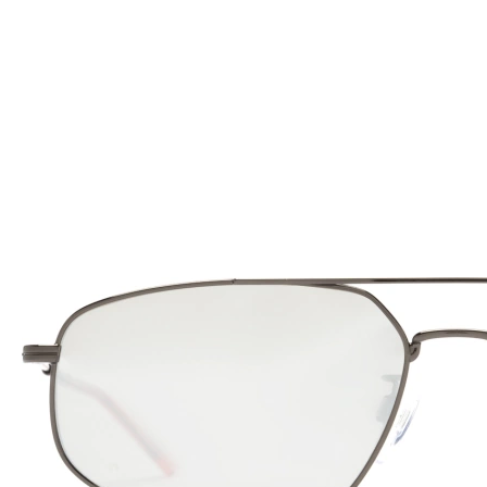
140 mm
Calibre total dos óculos
Calibre
do cristal