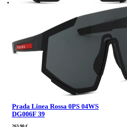
Prada Linea Rossa 0PS 04WS
DG006F 39
263,90 €