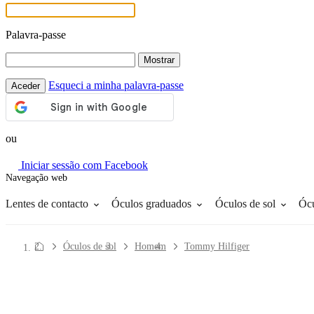
Palavra-passe
Mostrar
Esqueci a minha palavra-passe
Aceder
ou
Iniciar sessão com Facebook
Navegação web
Líquidos
Como fazer um pedido
Lentes de contacto
Óculos graduados
Óculos de sol
Ócu
Óculos de sol
Homem
Tommy Hilfiger