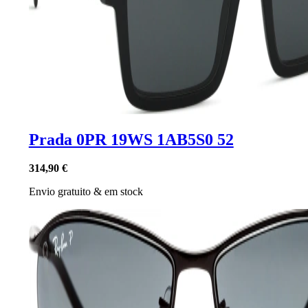
Prada 0PR 19WS 1AB5S0 52
314,90 €
Envio gratuito
&
em stock