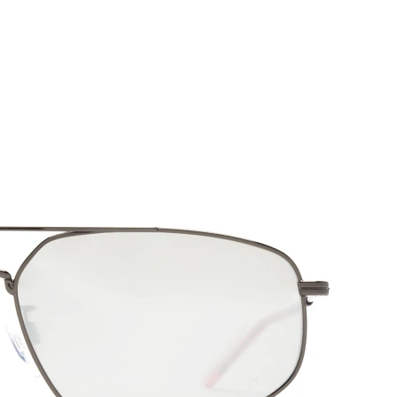
59
16
145
145 mm
Comprimento das hastes
Ponte
Comprimento
das hastes