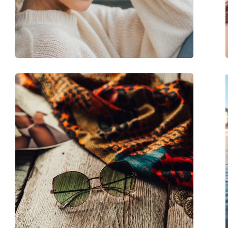
Peso:
100 g
Almofadas nasais ajustáveis:
Não
Acessórios
Estojo:
Sim
Pano de limpeza:
Sim
Outros
Género:
Crianças
Categoria:
Óculos de sol
Marca:
Vogue
Uso:
Moda
Código:
0VJ 2004 W44/87 47