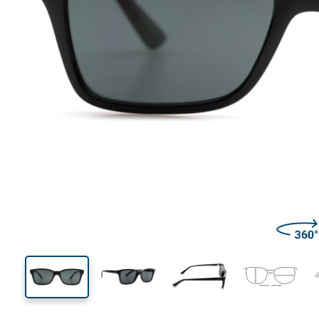
118 mm
Calibre total dos óculos
Calibre
do crista
33 mm
47 mm
Comprimento do cristal
Calibre do cristal