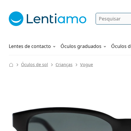
Pesquisar
Iniciar sessão
Navegação web
Líquidos
Como fazer um pedido
Lentes de contacto
Óculos graduados
Óculos d
Óculos de sol
Crianças
Vogue