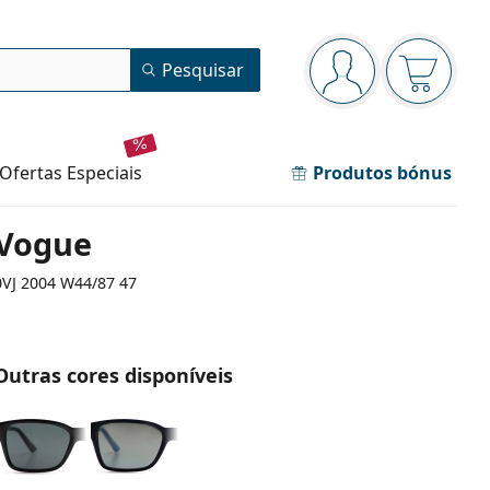
Painel de navegação
Pesquisar
está conectado
O cesto 
ofertas especiais
Produtos bónus
Vogue
0VJ 2004 W44/87 47
Outras cores disponíveis