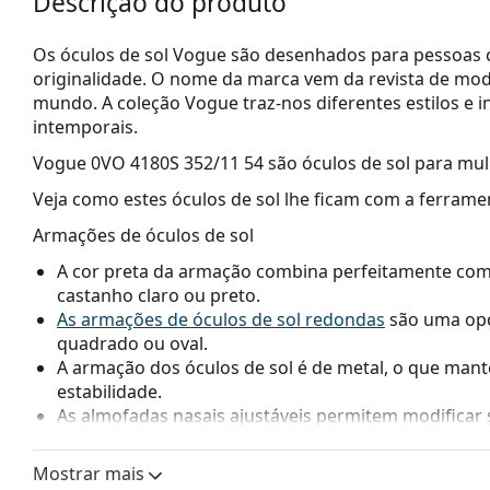
Descrição do produto
Os óculos de sol Vogue são desenhados para pessoas c
originalidade. O nome da marca vem da revista de mo
mundo. A coleção Vogue traz-nos diferentes estilos e 
intemporais.
Vogue 0VO 4180S 352/11 54
são óculos de sol para mul
Veja como estes óculos de sol lhe ficam com a ferrame
Armações de óculos de sol
A cor preta da armação combina perfeitamente com u
castanho claro ou preto.
As armações de óculos de sol redondas
são uma opç
quadrado ou oval.
A armação dos óculos de sol é de metal, o que man
estabilidade.
As almofadas nasais ajustáveis permitem modificar 
oferecer maior conforto. O ajuste das almofadas na
experiente para evitar danos ou quebras.
Mostrar mais