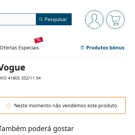
Painel de navegação
Pesquisar
está conectado
O cesto 
ofertas especiais
Produtos bónus
Vogue
0VO 4180S 352/11 54
Neste momento não vendemos este produto.
Também poderá gostar