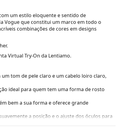
om um estilo eloquente e sentido de
da Vogue que constitui um marco em todo o
incríveis combinações de cores em designs
her.
nta Virtual Try-On da Lentiamo.
m tom de pele claro e um cabelo loiro claro,
ão ideal para quem tem uma forma de rosto
tém bem a sua forma e oferece grande
suavemente a posição e o ajuste dos óculos para
sais deve ser sempre realizado por um óptico