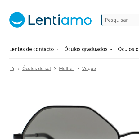
Pesquisar
Iniciar sessão
Navegação web
Líquidos
Como fazer um pedido
Lentes de contacto
Óculos graduados
Óculos d
Óculos de sol
Mulher
Vogue