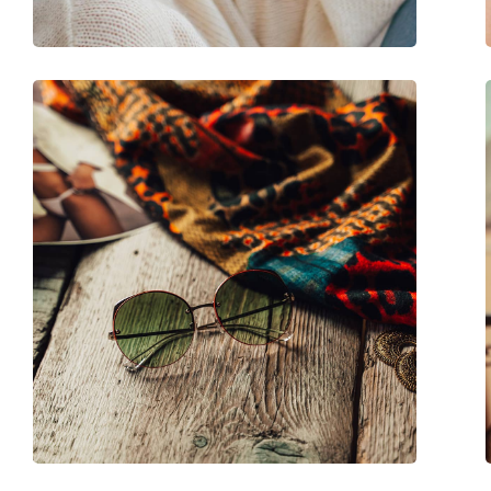
Dobradiça de mola:
Não
Acessórios
Estojo:
Sim
Pano de limpeza:
Sim
Outros
Género:
Mulher
Categoria:
Óculos de sol
Marca:
Vogue
Uso:
Moda
Código:
0VO 4180S 352/11 5