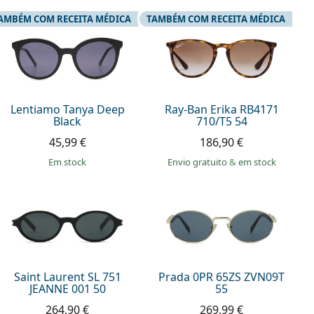
AMBÉM COM RECEITA MÉDICA
TAMBÉM COM RECEITA MÉDICA
Lentiamo Tanya Deep
Ray-Ban Erika RB4171
Black
710/T5 54
45,99 €
186,90 €
em stock
Envio gratuito
&
em stock
Saint Laurent SL 751
Prada 0PR 65ZS ZVN09T
JEANNE 001 50
55
264,90 €
269,99 €