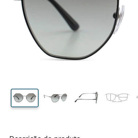
137 mm
Calibre total dos óculos
Calibre
do crista
49 mm
54 mm
Comprimento do cristal
Calibre do cristal