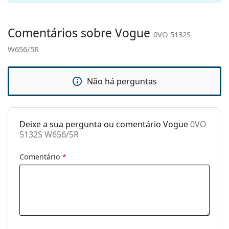
nasais
ajustáveis:
Comentários sobre Vogue
0VO 5132S
Acessórios
W656/5R
Estojo:
Sim
Pano de
Sim
limpeza:
Não há perguntas
Outros
Género:
Mulher
Deixe a sua pergunta ou comentário Vogue
0VO
Categoria:
Óculos de sol
5132S W656/5R
Marca:
Vogue
Comentário
*
Uso:
Moda
Código:
0VO 5132S W656/5R