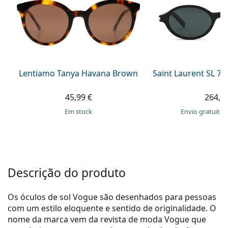
Persol
Prada
Todas as marcas
Lentiamo Tanya Havana Brown
Saint Laurent SL 7
45,99 €
264,9
em stock
Envio gratuito
Descrição do produto
Os óculos de sol Vogue são desenhados para pessoas
com um estilo eloquente e sentido de originalidade. O
nome da marca vem da revista de moda Vogue que