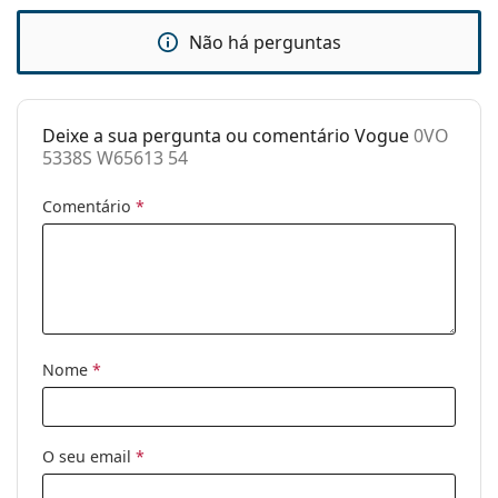
Pano de
Sim
limpeza:
Não há perguntas
Outros
Género:
Mulher
Deixe a sua pergunta ou comentário Vogue
0VO
Categoria:
Óculos de sol
5338S W65613 54
Marca:
Vogue
Comentário
*
Uso:
Moda
Código:
0VO 5338S W65613 54
Nome
*
O seu email
*