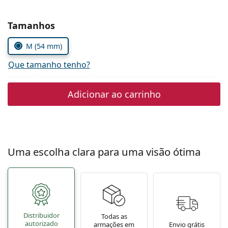
Persol
Escolher parâmetros
Tamanhos
Prada
M (54 mm)
Todas as marcas
Que tamanho tenho?
Adicionar ao carrinho
Uma escolha clara para uma visão ótima
Distribuidor
Todas as
autorizado
armações em
Envio grátis