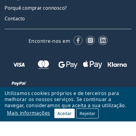
Porquê comprar connosco?
Contacto
Facebook
Instagram
LinkedIn
Encontre-nos em
Utilizamos cookies próprios e de terceiros para
melhorar os nossos serviços. Se continuar a
navegar, consideramos que aceita a sua utilização.
Voltar ao início
Cima
Mais informações
Aceitar
Rejeitar
Lentiamo.pt é propriedade e operado por Lentiamo s.r.o., República
Checa
Consigo durante 18 anos.