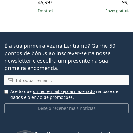
45,99 €
199,9
em stock
Envio gratuito
É a sua primeira vez na Lentiamo? Ganhe 50
pontos de bónus ao inscrever-se na nossa
newsletter e escolha um presente na sua
primeira encomenda.
Email
Aceito que
o meu e-mail seja armazenado
na base de
dados e o envio de promoções.
Desejo receber mais notícias