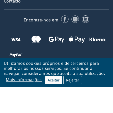
Contacto
Facebook
Instagram
LinkedIn
Encontre-nos em
Utilizamos cookies próprios e de terceiros para
melhorar os nossos serviços. Se continuar a
navegar, consideramos que aceita a sua utilização.
Voltar ao início
Cima
Mais informações
Aceitar
Rejeitar
Lentiamo.pt é propriedade e operado por Lentiamo s.r.o., República
Checa
Consigo durante 18 anos.