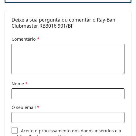
Comprimento
145 mm
das hastes:
Deixe a sua pergunta ou comentário Ray-Ban
Ponte:
21 mm
Clubmaster RB3016 901/BF
Peso:
100 g
Comentário
*
Almofadas
Sim
nasais
ajustáveis:
Acessórios
Estojo:
Sim
Nome
*
Pano de
Sim
limpeza:
Outros
O seu email
*
Género:
Unisex
Categoria:
Óculos graduados
Óculos contra a luz azul
Aceito o
processamento
dos dados inseridos e a