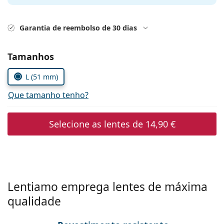
Persol
Prada
Garantia de reembolso de 30 dias
Todas as marcas
Escolher parâmetros
Tamanhos
L (51 mm)
Que tamanho tenho?
Selecione as lentes de
14,90 €
Lentiamo emprega lentes de máxima
qualidade