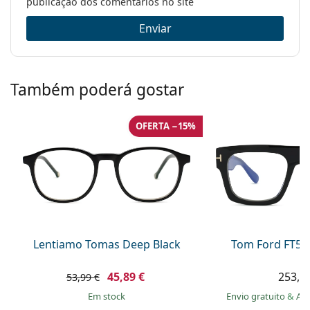
publicação dos comentários no site
Marca:
Ray-Ban
Enviar
Código:
RB3016 901/BF 51
Também poderá gostar
OFERTA −15%
Lentiamo Tomas Deep Black
Tom Ford FT56
45,89 €
253,9
53,99 €
em stock
Envio gratuito
&
Ar