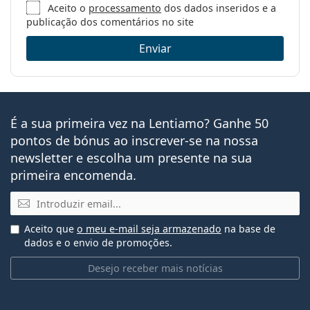
Óculos contra a luz azul
Aceito o
processamento
dos dados inseridos e a
publicação dos comentários no site
Marca:
Ray-Ban
Enviar
Código:
RB3857 9196BL 51
É a sua primeira vez na Lentiamo? Ganhe 50
pontos de bónus ao inscrever-se na nossa
newsletter e escolha um presente na sua
primeira encomenda.
Email
Aceito que
o meu e-mail seja armazenado
na base de
dados e o envio de promoções.
Desejo receber mais notícias