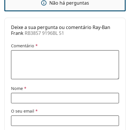
Não há perguntas
óculos:
Comprimento
145 mm
das hastes:
Deixe a sua pergunta ou comentário Ray-Ban
Ponte:
20 mm
Frank
RB3857 9196BL 51
Peso:
100 g
Comentário
*
Almofadas
Sim
nasais
ajustáveis:
Acessórios
Estojo:
Sim
Nome
*
Pano de
Sim
limpeza:
Outros
O seu email
*
Género:
Unisex
Categoria:
Óculos graduados