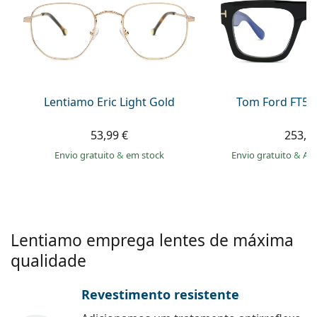
Persol
Prada
Todas as marcas
Lentiamo Eric Light Gold
Tom Ford FT56
53,99 €
253,9
Envio gratuito
&
em stock
Envio gratuito
&
Ar
Lentiamo emprega lentes de máxima
qualidade
Revestimento resistente