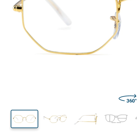
137 mm
Calibre total dos óculos
Calibre
do crista
45 mm
54 mm
Comprimento do cristal
Calibre do cristal