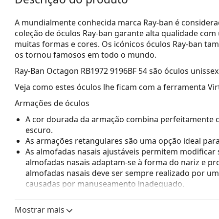
A mundialmente conhecida marca Ray-ban é considerada
coleção de óculos Ray-ban garante alta qualidade com
muitas formas e cores. Os icónicos óculos Ray-ban ta
os tornou famosos em todo o mundo.
Ray-Ban Octagon RB1972 9196BF 54
são óculos unissex
Veja como estes óculos lhe ficam com a ferramenta Vir
Armações de óculos
A cor dourada da armação combina perfeitamente 
escuro.
As armações retangulares são uma opção ideal par
As almofadas nasais ajustáveis permitem modificar 
almofadas nasais adaptam-se à forma do nariz e pr
almofadas nasais deve ser sempre realizado por um 
causadas por manuseamento inadequado.
Acessórios
Mostrar mais
Entregamos os óculos no seu estojo original. A cor 