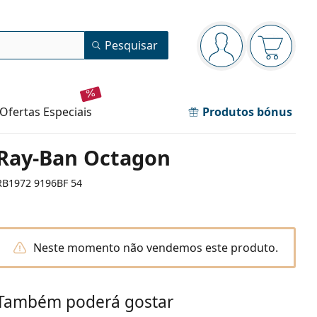
Painel de navegação
Pesquisar
está conectado
O cesto 
ofertas especiais
Produtos bónus
Ray-Ban Octagon
RB1972 9196BF 54
Neste momento não vendemos este produto.
Também poderá gostar