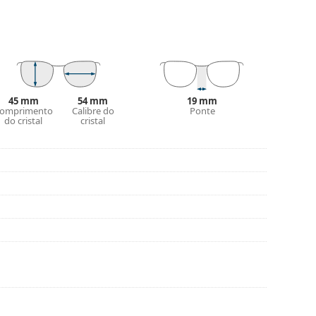
 óculos. Alguns modelos podem vir com um saco de
ar mais estilos ou consulte o nosso
guia de
45 mm
54 mm
19 mm
omprimento
Calibre do
Ponte
do cristal
cristal