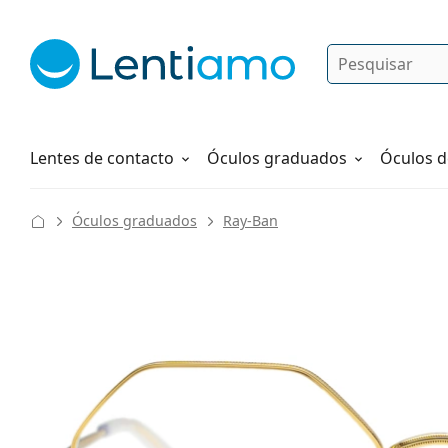
Pesquisar
Iniciar sessão
Navegação web
Líquidos
Como fazer um pedido
Lentes de contacto
Óculos graduados
Óculos d
Óculos graduados
Ray-Ban