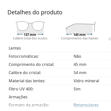
O pano fornecido é ideal para limpar e cuidar dos
tecido em vez de um pano.
Detalhes do produto
Explore toda a gama de
óculos graduados
para encontr
óculos
se precisar de ajuda para escolher.
137 mm
145 mm
Calibre total dos óculos
Comprimento das hastes
C
Lentes
Fotocromáticas:
Não
Comprimento do cristal:
45 mm
Calibre do cristal:
54 mm
Material das lentes:
Vidro mineral
Filtro UV 400:
Sim
Armações
Formato da armação:
Retangulares