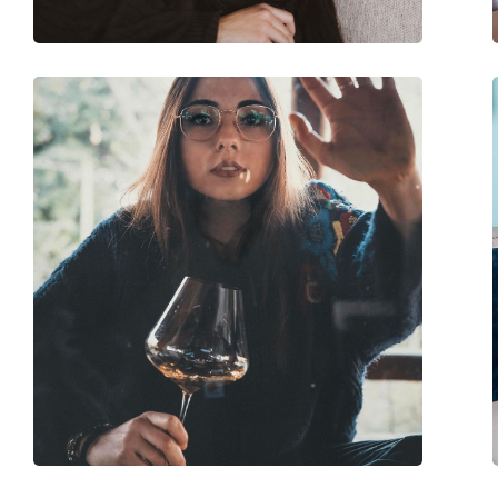
Óculos contra a luz 
Marca:
Ray-Ban
Código:
RB1972 9196BF 54