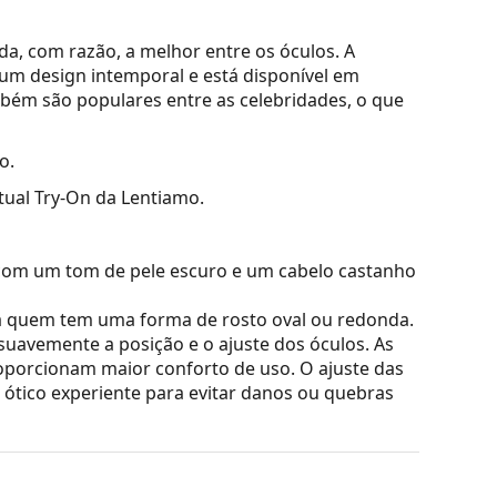
, com razão, a melhor entre os óculos. A
 um design intemporal e está disponível em
mbém são populares entre as celebridades, o que
o.
tual Try-On da Lentiamo.
com um tom de pele escuro e um cabelo castanho
a quem tem uma forma de rosto oval ou redonda.
suavemente a posição e o ajuste dos óculos. As
oporcionam maior conforto de uso. O ajuste das
ótico experiente para evitar danos ou quebras
do estojo e o seu design podem variar.