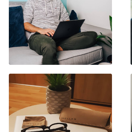
Estojo:
Não
Pano de limpeza:
Não
Outros
Género:
Unisex
Categoria:
Óculos graduados
Óculos contra a luz 
Marca:
UVtech
Código:
Sleep-3R