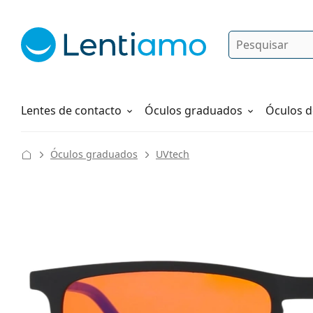
Pesquisar
Iniciar sessão
Navegação web
Líquidos
Como fazer um pedido
Lentes de contacto
Óculos graduados
Óculos d
Óculos graduados
UVtech