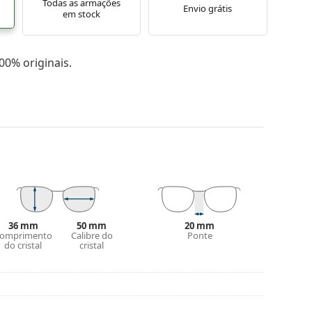
Todas as armações
Envio grátis
em stock
0% originais.
36 mm
50 mm
20 mm
omprimento
Calibre do
Ponte
do cristal
cristal