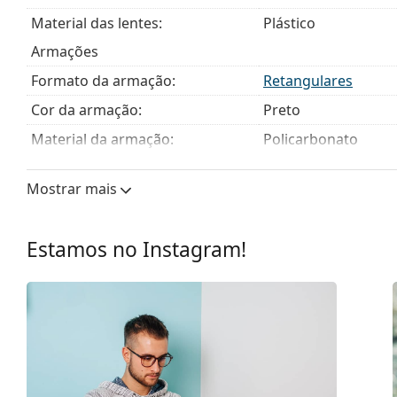
Material das lentes:
Plástico
Armações
Formato da armação:
Retangulares
Cor da armação:
Preto
Material da armação:
Policarbonato
Tamanhos:
M
Mostrar mais
Calibre total dos óculos:
130 mm
Comprimento das hastes:
140 mm
Estamos no Instagram!
Ponte:
20 mm
Peso:
25 g
Almofadas nasais ajustáveis:
Não
Dobradiça de mola:
Não
Acessórios