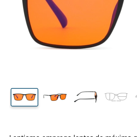
130 mm
Calibre total dos óculos
Calibre
do crista
36 mm
50 mm
Comprimento do cristal
Calibre do cristal