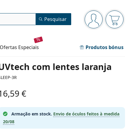
Painel de navegação
Pesquisar
está conectado
O cesto 
ofertas especiais
Produtos bónus
UVtech com lentes laranja
SLEEP-3R
16,59 €
Armação em stock.
Envio de óculos feitos à medida
20/08