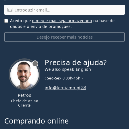
Email
Aceito que
o meu e-mail seja armazenado
na base de
dados e o envio de promoções.
Desejo receber mais notícias
Precisa de ajuda?
We also speak English
( Seg-Sex 8:30h-16h )
info@lentiamo.pt
Petros
Chefe de At. ao
Cliente
Comprando online