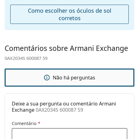
Ponte:
14 mm
Como escolher os óculos de sol
Peso:
90 g
corretos
Almofadas
Sim
nasais
ajustáveis:
Comentários sobre Armani Exchange
Acessórios
0AX2034S 600087 59
Estojo:
Não
Pano de
Sim
limpeza:
Não há perguntas
Outros
Género:
Unisex
Deixe a sua pergunta ou comentário Armani
Categoria:
Óculos de sol
Exchange
0AX2034S 600087 59
Marca:
Armani Exchange
Comentário
*
Uso:
Moda
Código:
0AX2034S 600087 59