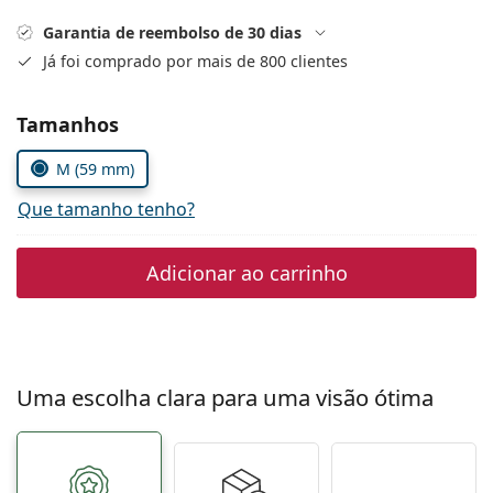
Persol
Garantia de reembolso de 30 dias
Prada
Já foi comprado por mais de 800 clientes
Todas as marcas
Escolher parâmetros
Tamanhos
M (59 mm)
Que tamanho tenho?
Adicionar ao carrinho
Uma escolha clara para uma visão ótima