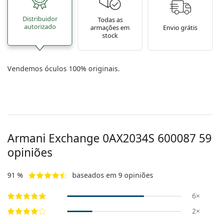
Distribuidor
Todas as
autorizado
armações em
Envio grátis
stock
Vendemos óculos 100% originais.
Armani Exchange
0AX2034S 600087 59
opiniões
91 %
baseados em 9 opiniões
6×
2×