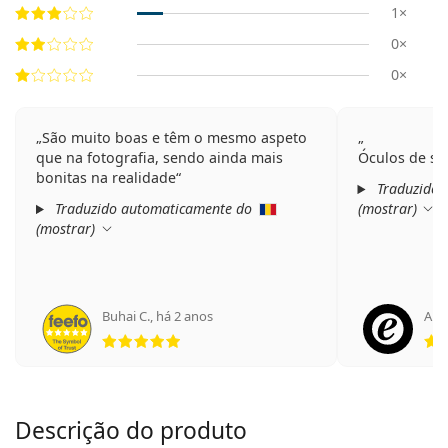
1×
0×
0×
São muito boas e têm o mesmo aspeto
que na fotografia, sendo ainda mais
Óculos de so
bonitas na realidade
Traduzido 
Traduzido automaticamente do
(
mostrar
)
(
mostrar
)
Buhai C.
,
há 2 anos
Anó
Classificação 5 de 5
Descrição do produto