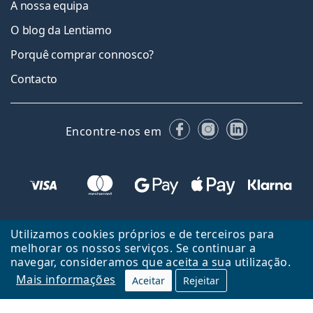
A nossa equipa
O blog da Lentiamo
Porquê comprar connosco?
Contacto
Facebook
Instagram
LinkedIn
Encontre-nos em
Utilizamos cookies próprios e de terceiros para
melhorar os nossos serviços. Se continuar a
navegar, consideramos que aceita a sua utilização.
Mais informações
Aceitar
Rejeitar
Voltar ao início
Cima
Lentiamo.pt é propriedade e operado por Lentiamo s.r.o., República