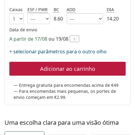
Persol
Caixas
ESF / PWR
BC
ADD
DIA
Prada
8.60
14.20
Todas as marcas
Data de envio
A partir de 17/08
ou 19/08
i
+ selecionar parâmetros para o outro olho
Adicionar ao carrinho
Entrega gratuita para encomendas acima de €49
Para encomendas mais pequenas, os portes de
envio começam em €2.99.
Uma escolha clara para uma visão ótima