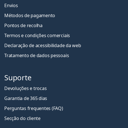
Multifocal?
Envios
Métodos de pagamento
É possível dormir com as lentes Bausch + Lomb
Pontos de recolha
ULTRA One Day Multifocal?
Termos e condições comerciais
É um dispositivo médico. Consulte as instruções antes
de usar.
Declaração de acessibilidade da web
Tratamento de dados pessoais
Suporte
Devoluções e trocas
Garantia de 365 dias
Perguntas frequentes (FAQ)
Secção do cliente