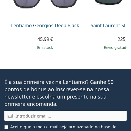
Lentiamo Georgios Deep Black
Saint Laurent SL 
45,99 €
225,9
em stock
Envio gratuito
É a sua primeira vez na Lentiamo? Ganhe 50
pontos de bónus ao inscrever-se na nossa
newsletter e escolha um presente na sua
primeira encomenda.
Email
Aceito que
o meu e-mail seja armazenado
na base de