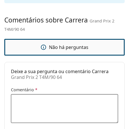
nasais
ajustáveis:
Comentários sobre Carrera
Grand Prix 2
Dobradiça de
Não
mola:
T4M/90 64
Acessórios
Estojo:
Sim
Não há perguntas
Pano de
Sim
limpeza:
Deixe a sua pergunta ou comentário Carrera
Outros
Grand Prix 2 T4M/90 64
Género:
Unisex
Comentário
*
Categoria:
Óculos de sol
Marca:
Carrera
Uso:
Moda
Código:
Grand Prix 2 T4M/90 64