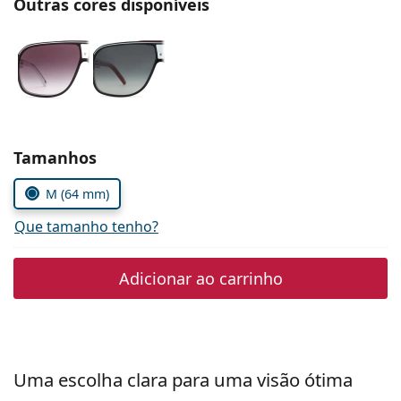
Outras cores disponíveis
Persol
Prada
Todas as marcas
Escolher parâmetros
Tamanhos
M (64 mm)
Que tamanho tenho?
Adicionar ao carrinho
Uma escolha clara para uma visão ótima