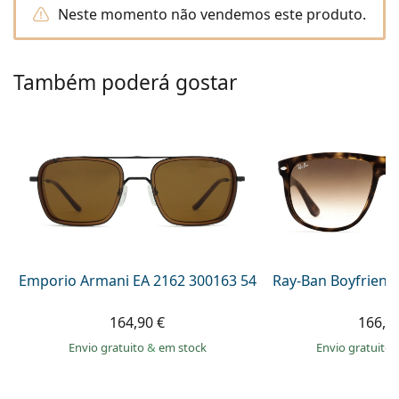
Persol
Neste momento não vendemos este produto.
Prada
Também poderá gostar
Todas as marcas
Emporio Armani EA 2162 300163 54
Ray-Ban Boyfriend
164,90 €
166,9
Envio gratuito
&
em stock
Envio gratuito