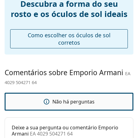
Descubra a forma do seu
óculos:
rosto e os óculos de sol ideais
Comprimento
130 mm
das hastes:
Ponte:
13 mm
Como escolher os óculos de sol
Peso:
100 g
corretos
Almofadas
Não
nasais
ajustáveis:
Comentários sobre Emporio Armani
EA
Acessórios
4029 504271 64
Estojo:
Sim
Pano de
Sim
limpeza:
Não há perguntas
Outros
Género:
Homem
Deixe a sua pergunta ou comentário Emporio
Categoria:
Óculos de sol
Armani
EA 4029 504271 64