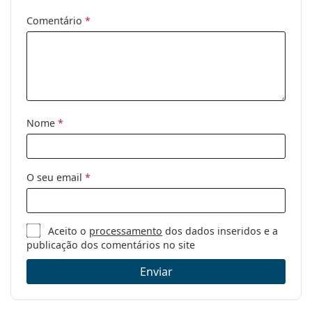
Marca:
Emporio Armani
Comentário
*
Uso:
Moda
Código:
EA 4029 504271 64
Nome
*
O seu email
*
Aceito o
processamento
dos dados inseridos e a
publicação dos comentários no site
Enviar