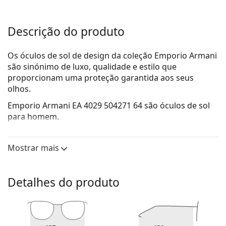
Descrição do produto
Os óculos de sol de design da coleção Emporio Armani
são sinónimo de luxo, qualidade e estilo que
proporcionam uma proteção garantida aos seus
olhos.
Emporio Armani EA 4029 504271 64
são óculos de sol
para homem.
Veja como estes óculos de sol lhe ficam com a
ferramenta Virtual Try-On da Lentiamo.
Mostrar mais
Armações de óculos de sol
A cor preta da armação combina perfeitamente
Detalhes do produto
com um tom de pele claro e um cabelo loiro claro,
castanho claro ou preto.
As armações de óculos de sol quadradas
são uma
opção ideal para quem tem uma forma de rosto