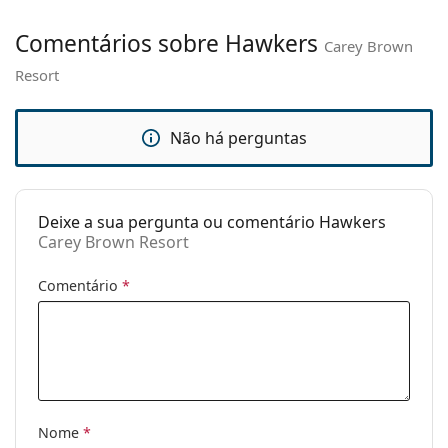
ajustáveis:
Comentários sobre Hawkers
Carey Brown
Acessórios
Resort
Estojo:
Não
Pano de
Não
limpeza:
Não há perguntas
Outros
Género:
Unisex
Deixe a sua pergunta ou comentário Hawkers
Categoria:
Óculos de sol
Carey Brown Resort
Marca:
Hawkers
Comentário
*
Uso:
Moda
Código:
Carey Brown Resort
Nome
*