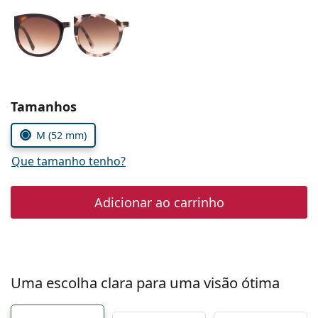
Persol
Prada
Todas as marcas
Escolher parâmetros
Tamanhos
M (52 mm)
Que tamanho tenho?
Adicionar ao carrinho
Uma escolha clara para uma visão ótima