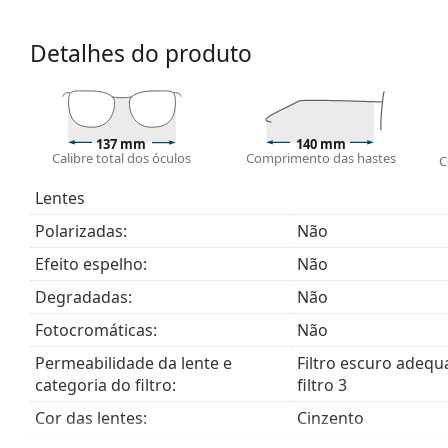
lentes dos óculos de sol contam com um filtro solar
São adequadas para uma exposição solar intensa na 
Detalhes do produto
Explore toda a gama de
óculos de sol
para encontrar ma
137 mm
140 mm
Calibre total dos óculos
Comprimento das hastes
C
Lentes
Polarizadas:
Não
Efeito espelho:
Não
Degradadas:
Não
Fotocromáticas:
Não
Permeabilidade da lente e
Filtro escuro adequ
categoria do filtro:
filtro 3
Cor das lentes:
Cinzento