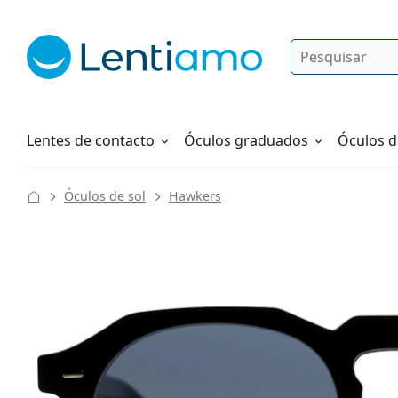
Pesquisar
Iniciar sessão
Navegação web
Líquidos
Como fazer um pedido
Lentes de contacto
Óculos graduados
Óculos d
Óculos de sol
Hawkers