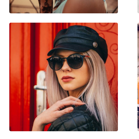
Dobradiça de mola:
Não
Acessórios
Estojo:
Não
Pano de limpeza:
Não
Outros
Género:
Unisex
Categoria:
Óculos de sol
Marca:
Hawkers
Uso:
Moda
Código:
Dark Warwick Hybr