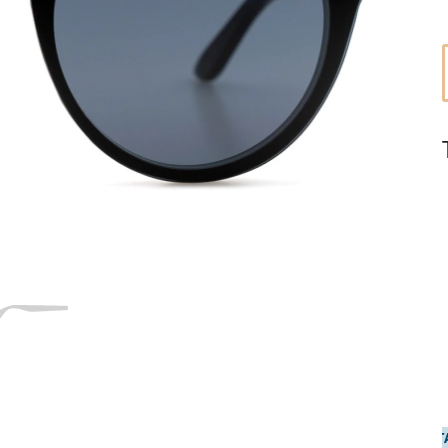
50
21
140
140 mm
Comprimento das hastes
Ponte
Comprimento
l
das hastes
21 mm
Ponte
T