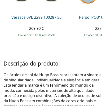
Persol
Prada
Versace 0VE 2299 100287 56
Persol PO3166
Todas as marcas
269,90 €
227,9
Envio gratuito
&
em stock
Envio gratuito
Descrição do produto
Os óculos de sol da Hugo Boss representam a sinergia
de singularidade, individualidade e elegância em geral.
Esta lendária marca é um fenómeno do mundo da
moda, conhecida pelos materiais de alta qualidade,
precisão e design distintivo. A coleção de óculos de sol
da Hugo Boss em combinações de cores originais e