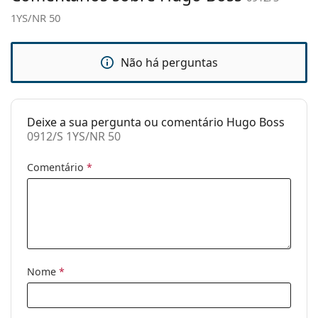
mola:
1YS/NR 50
Acessórios
Estojo:
Sim
Não há perguntas
Pano de
Sim
limpeza:
Deixe a sua pergunta ou comentário Hugo Boss
Outros
0912/S 1YS/NR 50
Género:
Homem
Comentário
*
Categoria:
Óculos de sol
Marca:
Hugo Boss
Uso:
Moda
Código:
0912/S 1YS/NR 50
Nome
*