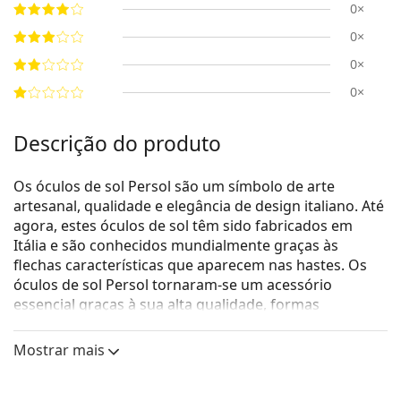
0×
0×
0×
0×
Descrição do produto
Os óculos de sol Persol são um símbolo de arte
artesanal, qualidade e elegância de design italiano. Até
agora, estes óculos de sol têm sido fabricados em
Itália e são conhecidos mundialmente graças às
flechas características que aparecem nas hastes. Os
óculos de sol Persol tornaram-se um acessório
essencial graças à sua alta qualidade, formas
tradicionais e marca de culto.
Mostrar mais
Persol PO3166S 960/56 51
são óculos de sol para
homem.