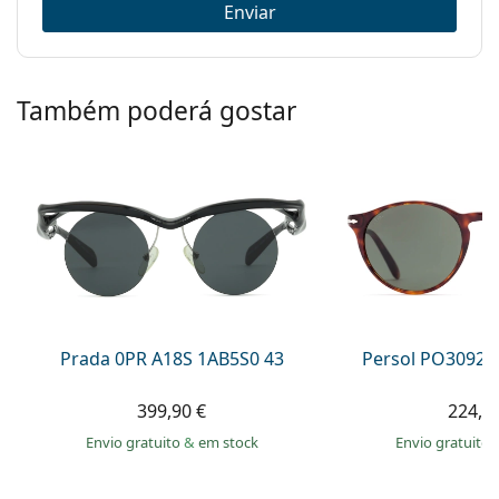
Enviar
Também poderá gostar
Prada 0PR A18S 1AB5S0 43
Persol PO3092S
399,90 €
224,9
Envio gratuito
&
em stock
Envio gratuito