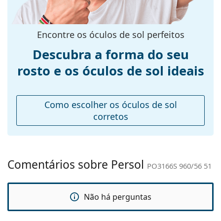
óculos de sol. Alguns modelos podem vir com um
armação:
saco de tecido em vez de um pano.
Tamanhos:
L
Explore toda a gama de
óculos de sol
para encontrar
Encontre os óculos de sol perfeitos
mais estilos de marcas populares.
Calibre total dos
142 mm
Descubra a forma do seu
óculos:
rosto e os óculos de sol ideais
Comprimento
145 mm
das hastes:
Ponte:
22 mm
Como escolher os óculos de sol
Peso:
215 g
corretos
Almofadas
Sim
nasais
ajustáveis:
Comentários sobre Persol
PO3166S 960/56 51
Acessórios
Estojo:
Sim
Não há perguntas
Pano de
Sim
limpeza: