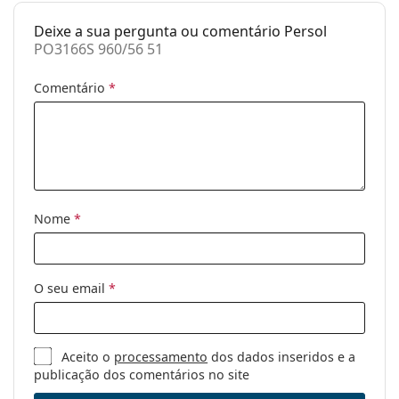
Outros
Deixe a sua pergunta ou comentário Persol
Género:
Homem
PO3166S 960/56 51
Categoria:
Óculos de sol
Comentário
*
Marca:
Persol
Uso:
Moda
Código:
PO3166S 960/56 51
Disponível com
Sim
receita médica:
Nome
*
O seu email
*
Aceito o
processamento
dos dados inseridos e a
publicação dos comentários no site