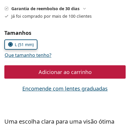
Persol
Garantia de reembolso de 30 dias
Prada
Já foi comprado por mais de 100 clientes
Todas as marcas
Escolher parâmetros
Tamanhos
L (51 mm)
Que tamanho tenho?
Adicionar ao carrinho
Encomende com lentes graduadas
Uma escolha clara para uma visão ótima