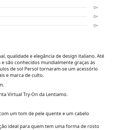
0×
0×
0×
l, qualidade e elegância de design italiano. Até
lia e são conhecidos mundialmente graças às
culos de sol Persol tornaram-se um acessório
ais e marca de culto.
m.
nta Virtual Try-On da Lentiamo.
 com um tom de pele quente e um cabelo
ão ideal para quem tem uma forma de rosto