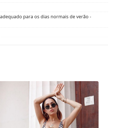
A cor do estojo e o seu design podem variar.
 adequado para os dias normais de verão -
óculos de sol. Alguns modelos podem vir com um
is estilos de marcas populares.