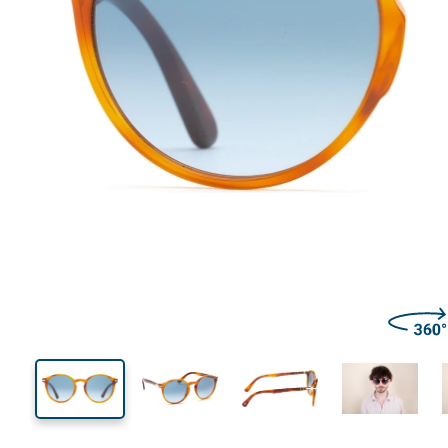
140 mm
Calibre total dos óculos
Calibre
do crista
43 mm
52 mm
Comprimento do cristal
Calibre do cristal