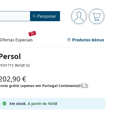
Painel de navegação
Pesquisar
está conectado
O cesto 
ofertas especiais
Produtos bónus
Persol
PO3171S 96/Q8 52
202,90 €
Envio grátis (apenas em Portugal Continental)
Em stock.
A partir de 10/08