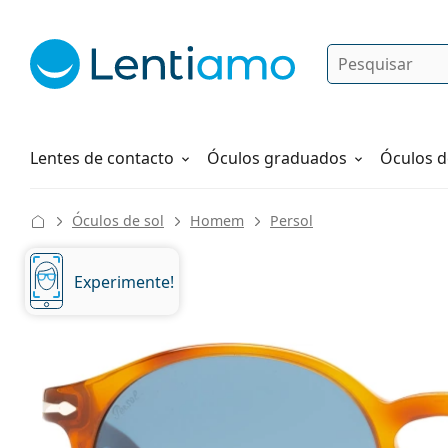
Pesquisar
Iniciar sessão
Navegação web
Líquidos
Como fazer um pedido
Lentes de contacto
Óculos graduados
Óculos d
Óculos de sol
Homem
Persol
Experimente!