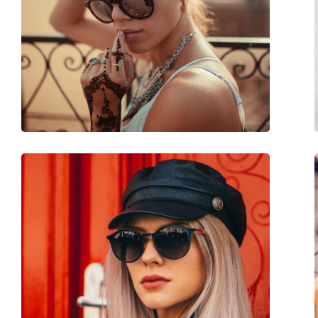
Comprimento das hastes:
145 mm
Ponte:
20 mm
Peso:
235 g
Almofadas nasais ajustáveis:
Não
Acessórios
Estojo:
Sim
Pano de limpeza:
Sim
Outros
Género:
Homem
Categoria:
Óculos de sol
Marca:
Persol
Uso:
Moda
Código:
PO3171S 96/Q8 52