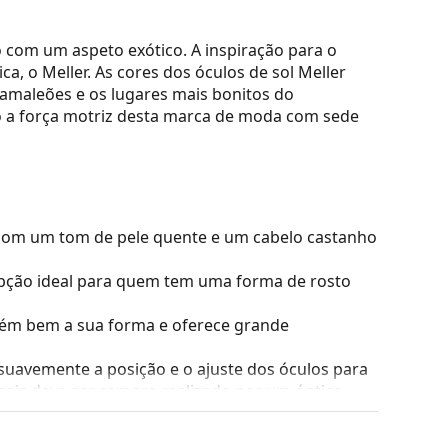
com um aspeto exótico. A inspiração para o
a, o Meller. As cores dos óculos de sol Meller
camaleões e os lugares mais bonitos do
são a força motriz desta marca de moda com sede
com um tom de pele quente e um cabelo castanho
ção ideal para quem tem uma forma de rosto
tém bem a sua forma e oferece grande
suavemente a posição e o ajuste dos óculos para
sais deve ser sempre realizado por um óptico