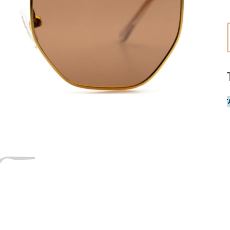
47
18
130
130 mm
Comprimento das hastes
Ponte
Comprimento
l
das hastes
18 mm
Ponte
T