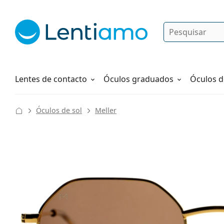
Pesquisar
Iniciar sessão
Navegação web
Líquidos
Como fazer um pedido
Lentes de contacto
Óculos graduados
Óculos d
Óculos de sol
Meller