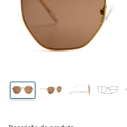
130 mm
Calibre total dos óculos
Calibre
do crista
43 mm
47 mm
Comprimento do cristal
Calibre do cristal