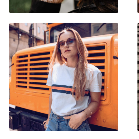
Acessórios
Estojo:
Sim
Pano de limpeza:
Sim
Outros
Género:
Unisex
Categoria:
Óculos de sol
Marca:
Meller
Uso:
Moda
Código:
Endo Gold Kakao