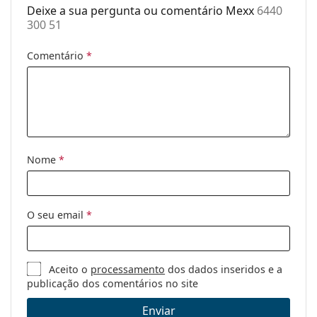
Deixe a sua pergunta ou comentário Mexx
6440
Género:
Mulher
300 51
Categoria:
Óculos de sol
Comentário
*
Marca:
Mexx
Uso:
Moda
Código:
6440 300 51
Nome
*
O seu email
*
Aceito o
processamento
dos dados inseridos e a
publicação dos comentários no site
Enviar