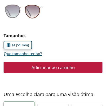
Persol
Prada
Todas as marcas
Escolher parâmetros
Tamanhos
M (51 mm)
Que tamanho tenho?
Adicionar ao carrinho
Uma escolha clara para uma visão ótima