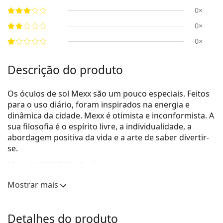
0×
0×
0×
Descrição do produto
Os óculos de sol Mexx são um pouco especiais. Feitos
para o uso diário, foram inspirados na energia e
dinâmica da cidade. Mexx é otimista e inconformista. A
sua filosofia é o espírito livre, a individualidade, a
abordagem positiva da vida e a arte de saber divertir-
se.
Mexx 6440 300 51
são óculos de sol para mulher.
Armações de óculos de sol
Mostrar mais
A cor cinzenta da armação combina perfeitamente
com um tom de pele claro e um cabelo ruivo,
Detalhes do produto
grisalho, branco ou loiro escuro.