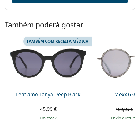
Também poderá gostar
TAMBÉM COM RECEITA MÉDICA
Lentiamo Tanya Deep Black
Mexx 6380
45,99 €
6
109,99 €
em stock
Envio gratuito