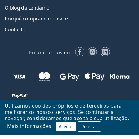
O blog da Lentiamo
Porquê comprar connosco?
Contacto
Facebook
Instagram
LinkedIn
Encontre-nos em
Utilizamos cookies próprios e de terceiros para
melhorar os nossos serviços. Se continuar a
navegar, consideramos que aceita a sua utilização.
Voltar ao início
Cima
Mais informações
Aceitar
Rejeitar
Lentiamo.pt é propriedade e operado por Lentiamo s.r.o., República
Checa
Consigo durante 18 anos.