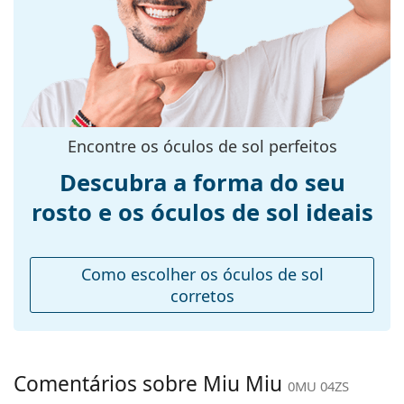
mais estilos de marcas populares.
armação:
Cor da
Preto
armação:
Material da
Plástico
armação:
Tamanhos:
M
Encontre os óculos de sol perfeitos
Calibre total dos
131 mm
Descubra a forma do seu
óculos:
rosto e os óculos de sol ideais
Comprimento
140 mm
das hastes:
Ponte:
18 mm
Como escolher os óculos de sol
Peso:
280 g
corretos
Almofadas
Não
nasais
ajustáveis:
Comentários sobre Miu Miu
0MU 04ZS
Dobradiça de
Não