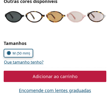
Outras cores disponíveis
Persol
Prada
Todas as marcas
Escolher parâmetros
Tamanhos
M (50 mm)
Que tamanho tenho?
Adicionar ao carrinho
Encomende com lentes graduadas