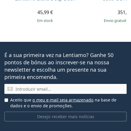
45,99 €
351,9
em stock
Envio gratuito
É a sua primeira vez na Lentiamo? Ganhe 50
pontos de bónus ao inscrever-se na nossa
newsletter e escolha um presente na sua
primeira encomenda.
Email
Aceito que
o meu e-mail seja armazenado
na base de
dados e o envio de promoções.
Desejo receber mais notícias