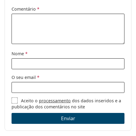
Comentário
*
Categoria:
Óculos de sol
Marca:
Oakley
Uso:
Desportivos
Desporto:
Caminhada
Código:
OO 9102 G6 55
Nome
*
O seu email
*
Aceito o
processamento
dos dados inseridos e a
publicação dos comentários no site
Enviar