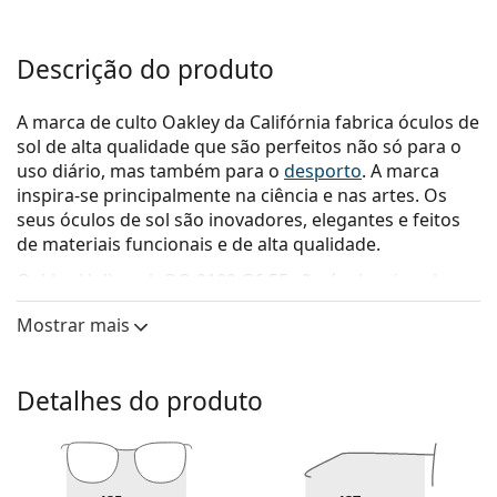
Descrição do produto
A marca de culto Oakley da Califórnia fabrica óculos de
sol de alta qualidade que são perfeitos não só para o
uso diário, mas também para o
desporto
. A marca
inspira-se principalmente na ciência e nas artes. Os
seus óculos de sol são inovadores, elegantes e feitos
de materiais funcionais e de alta qualidade.
Oakley Holbrook OO 9102 G6 55
são óculos de sol para
homem.
Mostrar mais
Veja como estes óculos de sol lhe ficam com a
ferramenta Virtual Try-On da Lentiamo.
Detalhes do produto
Armações de óculos de sol
A cor verde da armação combina perfeitamente
com um tom de pele claro e um cabelo castanho
escuro, preto ou ruivo.