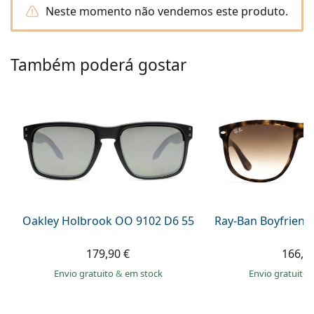
Persol
Neste momento não vendemos este produto.
Prada
Também poderá gostar
Todas as marcas
Oakley Holbrook OO 9102 D6 55
Ray-Ban Boyfriend
179,90 €
166,9
Envio gratuito
&
em stock
Envio gratuito