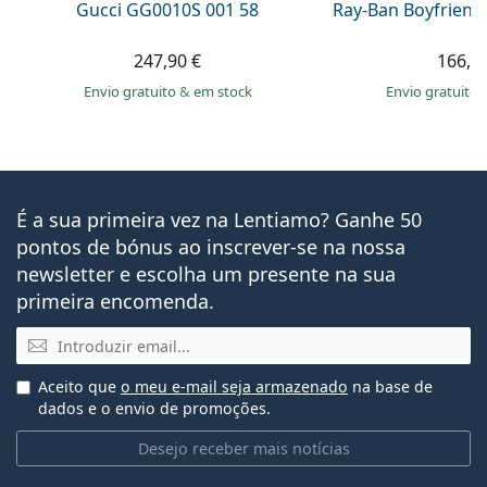
Gucci GG0010S 001 58
Ray-Ban Boyfriend
247,90 €
166,9
Envio gratuito
&
em stock
Envio gratuito
É a sua primeira vez na Lentiamo? Ganhe 50
pontos de bónus ao inscrever-se na nossa
newsletter e escolha um presente na sua
primeira encomenda.
Email
Aceito que
o meu e-mail seja armazenado
na base de
dados e o envio de promoções.
Desejo receber mais notícias