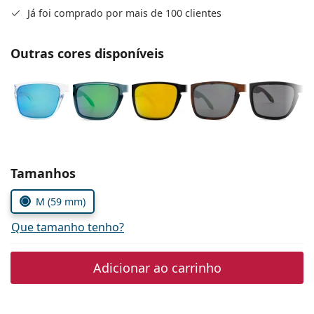
Persol
Já foi comprado por mais de 100 clientes
Prada
Outras cores disponíveis
Todas as marcas
Escolher parâmetros
Tamanhos
M (59 mm)
Que tamanho tenho?
Adicionar ao carrinho