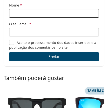
Bicicleta de montanha
Nome
*
Código:
OO 9290 929020 31
O seu email
*
Aceito o
processamento
dos dados inseridos e a
publicação dos comentários no site
Enviar
Também poderá gostar
TAMBÉM COM