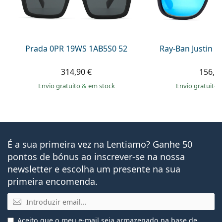
Prada 0PR 19WS 1AB5S0 52
Ray-Ban Justin 
314,90 €
156,9
Envio gratuito
&
em stock
Envio gratuito
É a sua primeira vez na Lentiamo? Ganhe 50
pontos de bónus ao inscrever-se na nossa
newsletter e escolha um presente na sua
primeira encomenda.
Email
Aceito que
o meu e-mail seja armazenado
na base de