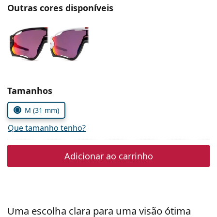
Persol
Outras cores disponíveis
Prada
Todas as marcas
Escolher parâmetros
Tamanhos
M (31 mm)
Que tamanho tenho?
Adicionar ao carrinho
Uma escolha clara para uma visão ótima