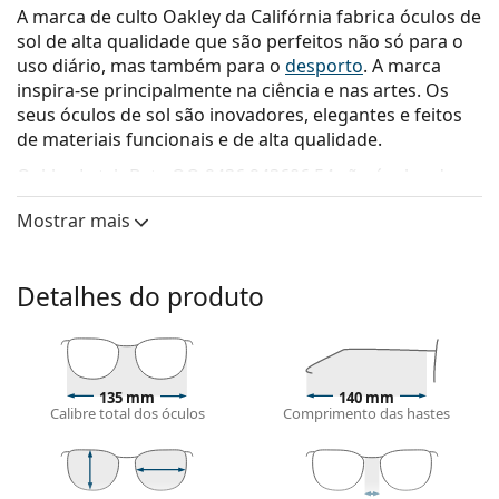
A marca de culto Oakley da Califórnia fabrica óculos de
sol de alta qualidade que são perfeitos não só para o
uso diário, mas também para o
desporto
. A marca
inspira-se principalmente na ciência e nas artes. Os
seus óculos de sol são inovadores, elegantes e feitos
de materiais funcionais e de alta qualidade.
Oakley Latch Beta OO 9436 943606 54
são óculos de
sol para homem.
Mostrar mais
Veja como estes óculos de sol lhe ficam com a
ferramenta Virtual Try-On da Lentiamo.
Detalhes do produto
Armações de óculos de sol
A cor cinzenta da armação combina perfeitamente
com um tom de pele claro e um cabelo ruivo,
grisalho, branco ou loiro escuro.
135 mm
140 mm
As armações de óculos de sol quadradas
são uma
Calibre total dos óculos
Comprimento das hastes
opção ideal para quem tem uma forma de rosto
redondo, oval ou triangular.
A armação dos óculos de sol é feita de pasta de alta