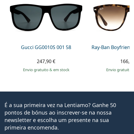
Gucci GG0010S 001 58
Ray-Ban Boyfriend
247,90 €
166,9
Envio gratuito
&
em stock
Envio gratuito
É a sua primeira vez na Lentiamo? Ganhe 50
pontos de bónus ao inscrever-se na nossa
newsletter e escolha um presente na sua
primeira encomenda.