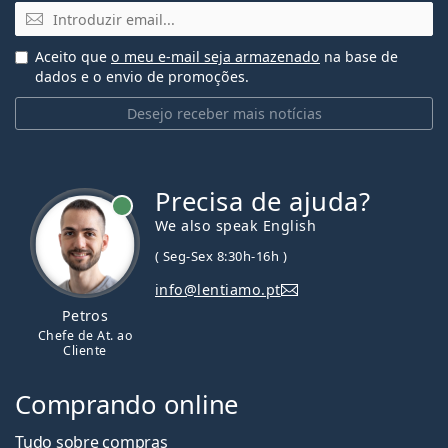
Email
Aceito que
o meu e-mail seja armazenado
na base de
dados e o envio de promoções.
Desejo receber mais notícias
Precisa de ajuda?
We also speak English
( Seg-Sex 8:30h-16h )
info@lentiamo.pt
Petros
Chefe de At. ao
Cliente
Comprando online
Tudo sobre compras