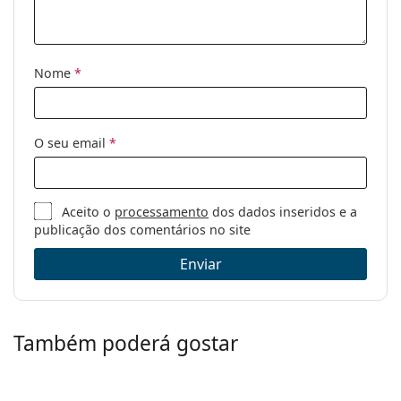
Uso:
Desportivos
Desporto:
Ténis, Caminhada
Código:
OO 9436 943606 54
Nome
*
O seu email
*
Aceito o
processamento
dos dados inseridos e a
publicação dos comentários no site
Enviar
Também poderá gostar