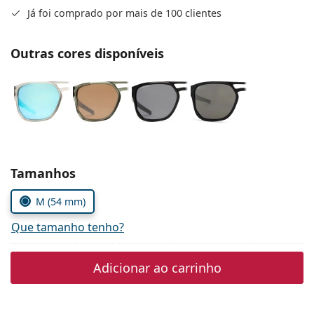
Persol
Já foi comprado por mais de 100 clientes
Prada
Outras cores disponíveis
Todas as marcas
Escolher parâmetros
Tamanhos
M (54 mm)
Que tamanho tenho?
Adicionar ao carrinho