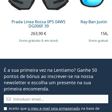
Prada Linea Rossa 0PS 04WS
Ray-Ban Justin 
DG006F 39
263,90 €
156,9
Envio gratuito
&
em stock
Envio gratuito
É a sua primeira vez na Lentiamo? Ganhe 50
pontos de bónus ao inscrever-se na nossa
newsletter e escolha um presente na sua
primeira encomenda.
Email
Aceito que
o meu e-mail seja armazenado
na base de