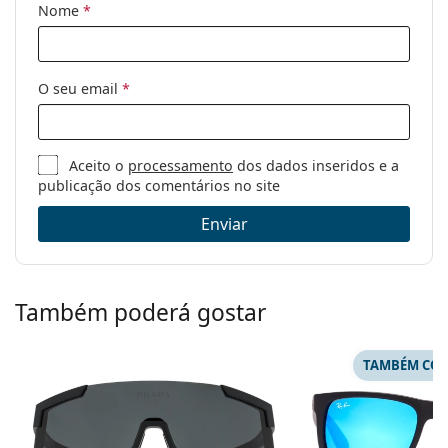
Nome
*
Desporto:
Ciclismo, Correr, Ténis, Caminhada,
Bicicleta de montanha
Código:
OO 9208 57 38
O seu email
*
Disponível com
Não
receita médica:
Aceito o
processamento
dos dados inseridos e a
publicação dos comentários no site
Enviar
Também poderá gostar
TAMBÉM COM