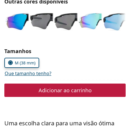
Outras cores disponíveis
Persol
Prada
Todas as marcas
Escolher parâmetros
Tamanhos
M (38 mm)
Que tamanho tenho?
Adicionar ao carrinho
Uma escolha clara para uma visão ótima