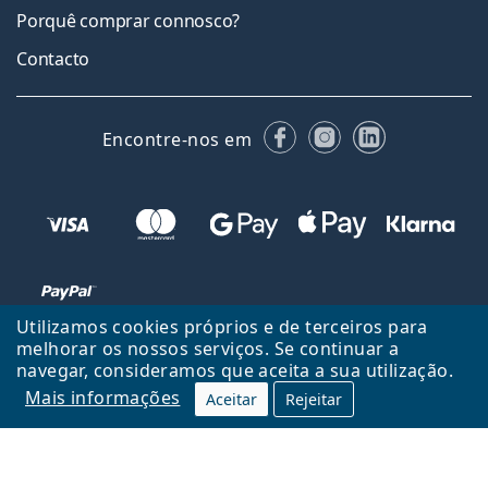
Porquê comprar connosco?
Contacto
Facebook
Instagram
LinkedIn
Encontre-nos em
Utilizamos cookies próprios e de terceiros para
melhorar os nossos serviços. Se continuar a
navegar, consideramos que aceita a sua utilização.
Voltar ao início
Cima
Mais informações
Aceitar
Rejeitar
Lentiamo.pt é propriedade e operado por Lentiamo s.r.o., República
Checa
Consigo durante 18 anos.