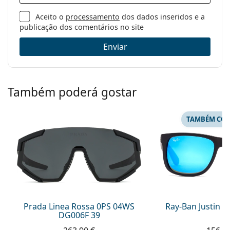
Aceito o
processamento
dos dados inseridos e a
publicação dos comentários no site
Enviar
Também poderá gostar
TAMBÉM COM
Prada Linea Rossa 0PS 04WS
Ray-Ban Justin 
DG006F 39