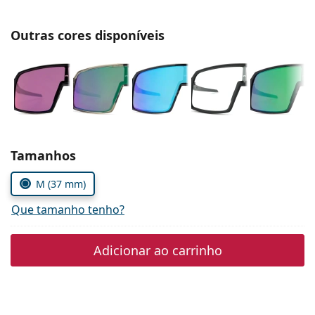
Persol
Outras cores disponíveis
Prada
Todas as marcas
Escolher parâmetros
Tamanhos
M (37 mm)
Que tamanho tenho?
Adicionar ao carrinho