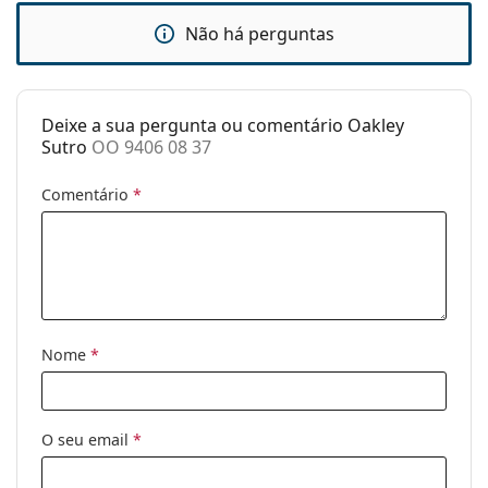
mola:
Não há perguntas
Acessórios
Estojo:
Sim
Deixe a sua pergunta ou comentário Oakley
Pano de
Sim
Sutro
OO 9406 08 37
limpeza:
Outros
Comentário
*
Género:
Homem
Categoria:
Óculos de sol
Marca:
Oakley
Uso:
Desportivos
Nome
*
Desporto:
Ciclismo, Correr, Caminhada,
Bicicleta de montanha
Código:
OO 9406 08 37
O seu email
*