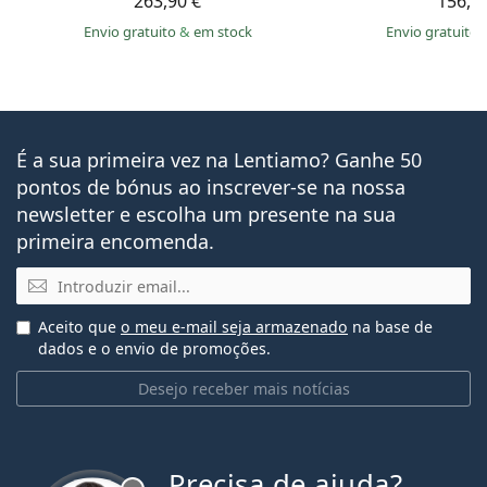
263,90 €
156,9
Envio gratuito
&
em stock
Envio gratuito
É a sua primeira vez na Lentiamo? Ganhe 50
pontos de bónus ao inscrever-se na nossa
newsletter e escolha um presente na sua
primeira encomenda.
Email
Aceito que
o meu e-mail seja armazenado
na base de
dados e o envio de promoções.
Desejo receber mais notícias
Precisa de ajuda?