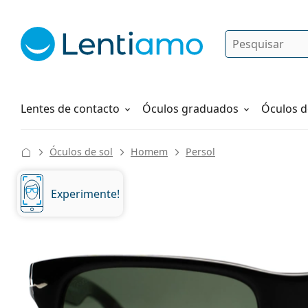
Pesquisar
Iniciar sessão
Navegação web
Líquidos
Como fazer um pedido
Lentes de contacto
Óculos graduados
Óculos d
Óculos de sol
Homem
Persol
Experimente!