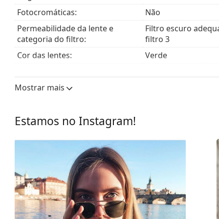
Fotocromáticas:
Não
Permeabilidade da lente e
Filtro escuro adequ
categoria do filtro:
filtro 3
Cor das lentes:
Verde
Comprimento do cristal:
39 mm
Mostrar mais
Calibre do cristal:
58 mm
Material das lentes:
Vidro mineral
Estamos no Instagram!
Filtro UV 400:
Sim
Armações
Formato da armação:
Retangulares
Cor da armação:
Preto
Material da armação:
Plástico
Tamanhos:
L
Calibre total dos óculos:
143 mm