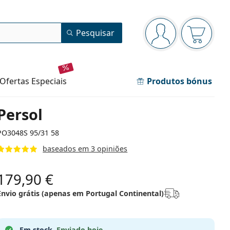
Painel de navegação
Pesquisar
está conectado
O cesto 
ofertas especiais
Produtos bónus
Persol
PO3048S 95/31 58
baseados em 3 opiniões
179,90 €
Envio grátis (apenas em Portugal Continental)
Em stock.
Enviado hoje