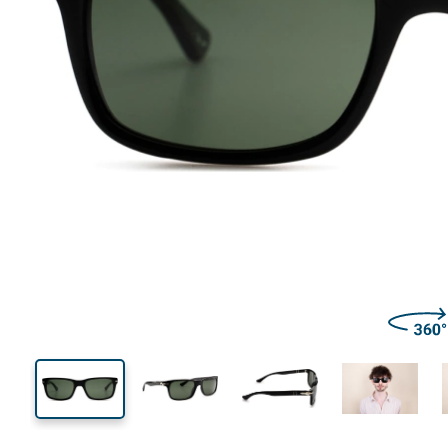
143 mm
Calibre total dos óculos
Calibre
do crista
39 mm
58 mm
Comprimento do cristal
Calibre do cristal