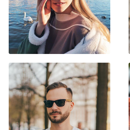
Comprimento das hastes:
145 mm
Ponte:
19 mm
Peso:
220 g
Almofadas nasais ajustáveis:
Não
Acessórios
Estojo:
Sim
Pano de limpeza:
Sim
Outros
Género:
Homem
Categoria:
Óculos de sol
Marca:
Persol
Uso:
Moda
Código:
PO3048S 95/31 58