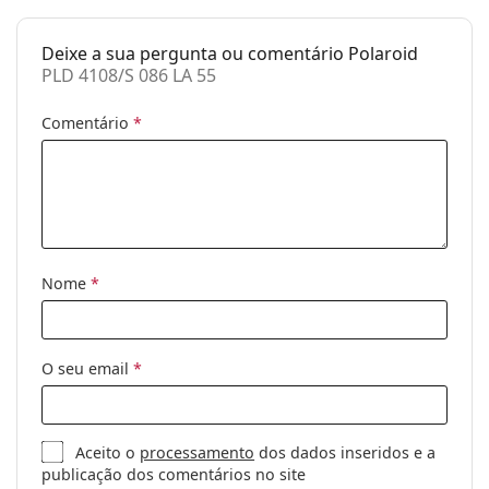
limpeza:
Deixe a sua pergunta ou comentário Polaroid
Outros
PLD 4108/S 086 LA 55
Género:
Mulher
Comentário
*
Categoria:
Óculos de sol
Marca:
Polaroid
Uso:
Moda
Código:
PLD 4108/S 086 LA 55
Disponível com
Não
Nome
*
receita médica:
O seu email
*
Aceito o
processamento
dos dados inseridos e a
publicação dos comentários no site