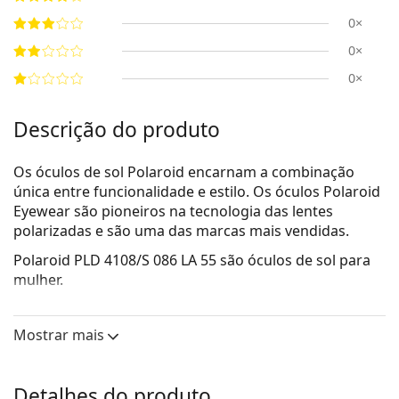
0×
0×
0×
Descrição do produto
Os óculos de sol Polaroid encarnam a combinação
única entre funcionalidade e estilo. Os óculos Polaroid
Eyewear são pioneiros na tecnologia das lentes
polarizadas e são uma das marcas mais vendidas.
Polaroid PLD 4108/S 086 LA 55
são óculos de sol para
mulher.
Veja como estes óculos de sol lhe ficam com a
ferramenta Virtual Try-On da Lentiamo.
Mostrar mais
Armações de óculos de sol
A cor castanha da armação combina perfeitamente
Detalhes do produto