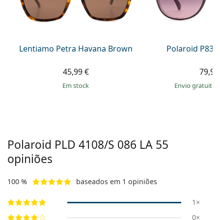
Persol
Prada
Todas as marcas
Lentiamo Petra Havana Brown
Polaroid P833
45,99 €
79,99
em stock
Envio gratuito
Polaroid
PLD 4108/S 086 LA 55
opiniões
100 %
baseados em 1 opiniões
1×
0×