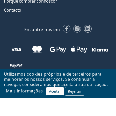
Porquê comprar connosco?
Contacto
Facebook
Instagram
LinkedIn
Encontre-nos em
Utilizamos cookies próprios e de terceiros para
melhorar os nossos serviços. Se continuar a
navegar, consideramos que aceita a sua utilização.
Voltar ao início
Cima
Mais informações
Aceitar
Rejeitar
Lentiamo.pt é propriedade e operado por Lentiamo s.r.o., República
Checa
Consigo durante 18 anos.