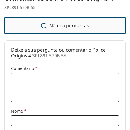
SPL891 579B 55
Estojo:
Sim
Pano de
Sim
limpeza:
Não há perguntas
Outros
Género:
Homem
Deixe a sua pergunta ou comentário Police
Categoria:
Óculos de sol
Origins 4
SPL891 579B 55
Marca:
Police
Comentário
*
Uso:
Moda
Código:
SPL891 579B 55
Nome
*