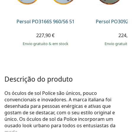
Persol
Prada
Persol PO3166S 960/56 51
Persol PO3092S
Todas as marcas
227,90 €
224,9
Envio gratuito
&
em stock
Envio gratuito
Descrição do produto
Os óculos de sol Police são únicos, pouco
convencionais e inovadores. A marca italiana foi
desenhada para pessoas enérgicas e ativas que
gostam de se destacar, com o seu estilo original e
único. Os óculos de sol da Police incorporam um
ousado look urbano para todos os entusiastas da