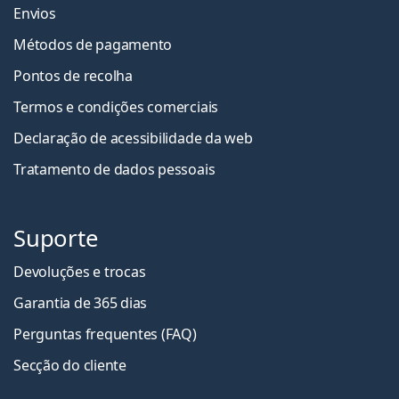
durante o sono por um período de até seis noites
Envios
e sete dias. No entanto, deve consultar o seu
oftalmologista se estiver interessado em
dormir
Métodos de pagamento
com lentes de contacto
.
Pontos de recolha
É um dispositivo médico. Consulte as instruções antes
Termos e condições comerciais
de usar.
Declaração de acessibilidade da web
Tratamento de dados pessoais
Suporte
Devoluções e trocas
Garantia de 365 dias
Perguntas frequentes (FAQ)
Secção do cliente