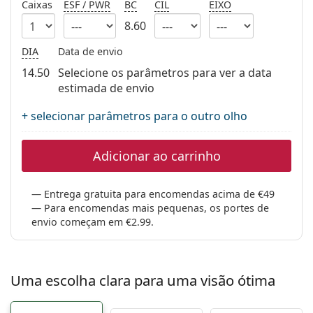
Caixas
ESF / PWR
BC
CIL
EIXO
Persol
8.60
Prada
DIA
Data de envio
Todas as marcas
14.50
Selecione os parâmetros para ver a data
estimada de envio
+ selecionar parâmetros para o outro olho
Adicionar ao carrinho
Entrega gratuita para encomendas acima de €49
Para encomendas mais pequenas, os portes de
envio começam em €2.99.
Uma escolha clara para uma visão ótima