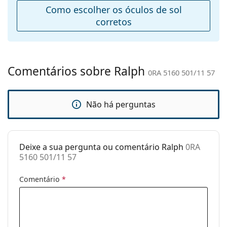
Ponte:
17 mm
Como escolher os óculos de sol
Peso:
182 g
corretos
Almofadas
Não
nasais
ajustáveis:
Comentários sobre Ralph
0RA 5160 501/11 57
Acessórios
Estojo:
Sim
Não há perguntas
Pano de
Sim
limpeza:
Outros
Deixe a sua pergunta ou comentário Ralph
0RA
Género:
Mulher
5160 501/11 57
Categoria:
Óculos de sol
Comentário
*
Marca:
Ralph
Uso:
Moda
Código:
0RA 5160 501/11 57