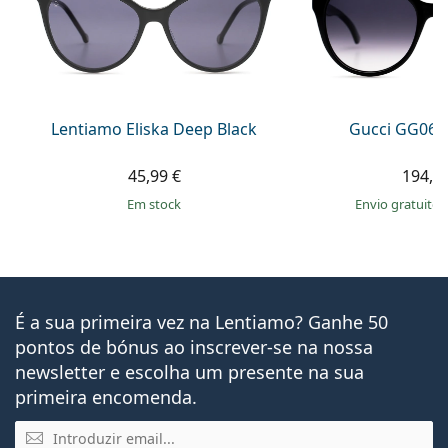
Lentiamo Eliska Deep Black
Gucci GG063
45,99 €
194,9
em stock
Envio gratuito
É a sua primeira vez na Lentiamo? Ganhe 50
pontos de bónus ao inscrever-se na nossa
newsletter e escolha um presente na sua
primeira encomenda.
Email