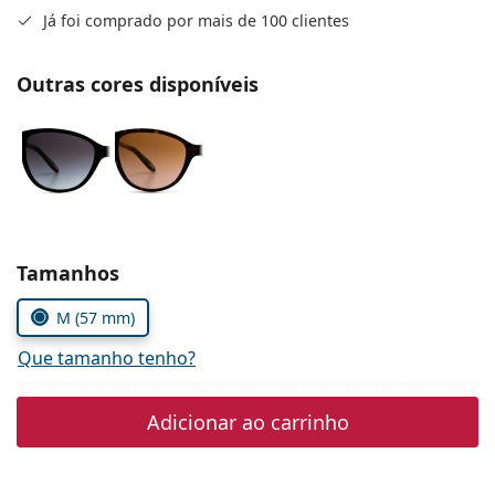
Persol
Já foi comprado por mais de 100 clientes
Prada
Outras cores disponíveis
Todas as marcas
Escolher parâmetros
Tamanhos
M (57 mm)
Que tamanho tenho?
Adicionar ao carrinho