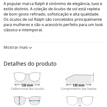
A popular marca Ralph é sinónimo de elegância, luxo e
estilo distinto. A coleção de óculos de sol está repleta
de bom gosto refinado, sofisticação e alta qualidade.
Os óculos de sol Ralph são concebidos principalmente
para mulheres e são o acessório perfeito para um look
clássico e intemporal.
Ralph 0RA 5160 501/11 57
são óculos de sol para
mulher.
Mostrar mais
Veja como estes óculos de sol lhe ficam com a
ferramenta Virtual Try-On da Lentiamo.
Detalhes do produto
Armações de óculos de sol
A cor preta da armação combina perfeitamente
com um tom de pele claro e um cabelo loiro claro,
castanho claro ou preto.
135 mm
135 mm
As
armações de óculos de sol Cat Eye
são uma
Calibre total dos óculos
Comprimento das hastes
opção ideal para quem tem o rosto ovalado, em
forma de coração ou de diamante.
A armação dos óculos de sol é feita de pasta de alta