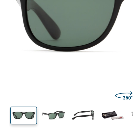
142 mm
Calibre total dos óculos
Calibre
do crista
43 mm
55 mm
Comprimento do cristal
Calibre do cristal