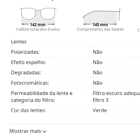
Acessórios
Entregamos os óculos de sol no seu estojo original. 
O pano fornecido é ideal para limpar e cuidar dos 
142 mm
145 mm
saco de tecido em vez de um pano.
Calibre total dos óculos
Comprimento das hastes
C
Explore toda a gama de
óculos de sol
para encontrar ma
Lentes
Polarizadas:
Não
Efeito espelho:
Não
Degradadas:
Não
Fotocromáticas:
Não
Permeabilidade da lente e
Filtro escuro adequ
categoria do filtro:
filtro 3
Cor das lentes:
Verde
Comprimento do cristal:
43 mm
Mostrar mais
Calibre do cristal:
55 mm