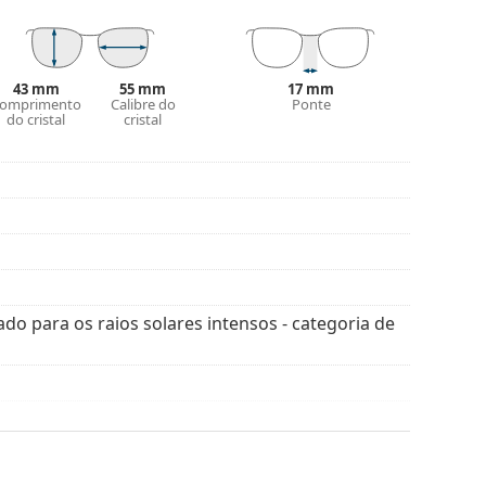
A cor do estojo e o seu design podem variar.
óculos de sol. Alguns modelos podem vir com um
43 mm
55 mm
17 mm
omprimento
Calibre do
Ponte
do cristal
cristal
is estilos de marcas populares.
ado para os raios solares intensos - categoria de