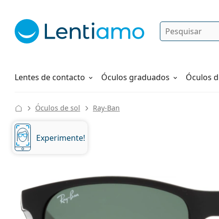
Pesquisar
Iniciar sessão
Navegação web
Líquidos
Como fazer um pedido
Lentes de contacto
Óculos graduados
Óculos d
Óculos de sol
Ray-Ban
Experimente!