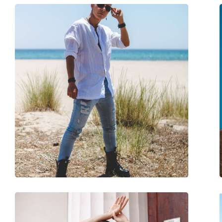
Pano de limpeza:
Sim
Outros
Género:
Unisex
Categoria:
Óculos de sol
Marca:
Ray-Ban
Uso:
Moda
Código:
RB4202 606971 55