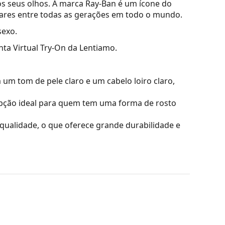
s seus olhos. A marca Ray-Ban é um ícone do
lares entre todas as gerações em todo o mundo.
sexo.
nta Virtual Try-On da Lentiamo.
m tom de pele claro e um cabelo loiro claro,
ção ideal para quem tem uma forma de rosto
a qualidade, o que oferece grande durabilidade e
fetar o contraste nem distorcer as cores.
são a leveza e a resistência a quebras.
iona 100% de proteção contra a luz solar. As
 de categoria 3 (transmissão da luz de 8% a 18%).
praia ou na cidade.