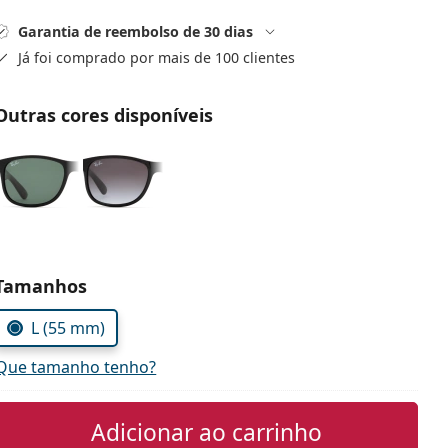
Garantia de reembolso de 30 dias
Já foi comprado por mais de 100 clientes
Outras cores disponíveis
Escolher parâmetros
Tamanhos
L (55 mm)
Que tamanho tenho?
Adicionar ao carrinho