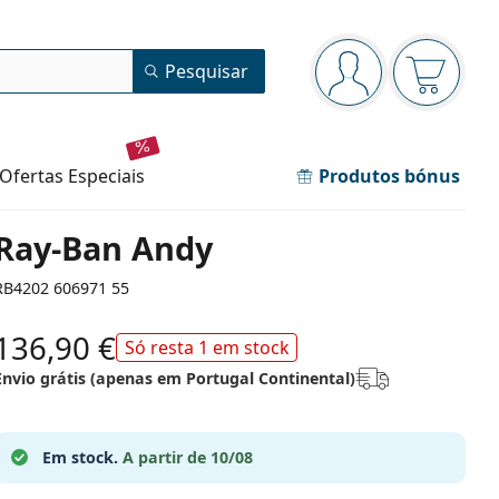
Painel de navegação
Pesquisar
está conectado
O cesto 
ofertas especiais
Produtos bónus
Ray-Ban Andy
RB4202 606971 55
136,90 €
Só resta 1 em stock
Envio grátis (apenas em Portugal Continental)
Em stock.
A partir de 10/08