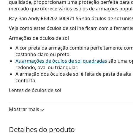
qualidade, proporcionam uma proteção perfeita para o
mercado que oferece vários estilos de armações popu
Ray-Ban Andy RB4202 606971 55
são óculos de sol unis
Veja como estes óculos de sol lhe ficam com a ferrame
Armações de óculos de sol
A cor preta da armação combina perfeitamente com u
castanho claro ou preto.
As armações de óculos de sol quadradas
são uma op
redondo, oval ou triangular.
A armação dos óculos de sol é feita de pasta de alt
conforto.
Lentes de óculos de sol
As lentes verdes reduzem a intensidade da luz sem a
As lentes são de plástico, cujas vantagens inegáveis 
Mostrar mais
Os óculos de sol têm proteção UV 400, o que proporc
lentes dos óculos de sol contam com um filtro solar
São adequadas para uma exposição solar intensa na 
Detalhes do produto