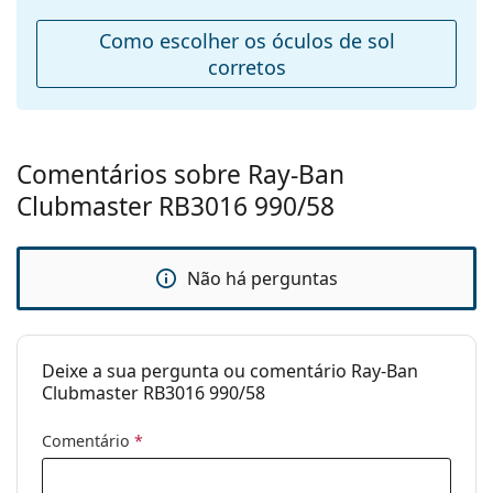
saco de tecido em vez de um pano.
Ponte:
21 mm
Como escolher os óculos de sol
Explore toda a gama de
óculos de sol
para encontrar
Peso:
100 g
corretos
mais estilos de marcas populares.
Almofadas
Sim
nasais
ajustáveis:
Comentários sobre Ray-Ban
Acessórios
Clubmaster RB3016 990/58
Estojo:
Sim
Pano de
Sim
limpeza:
Não há perguntas
Outros
Género:
Unisex
Deixe a sua pergunta ou comentário Ray-Ban
Categoria:
Óculos de sol
Clubmaster RB3016 990/58
Marca:
Ray-Ban
Comentário
*
Uso:
Moda