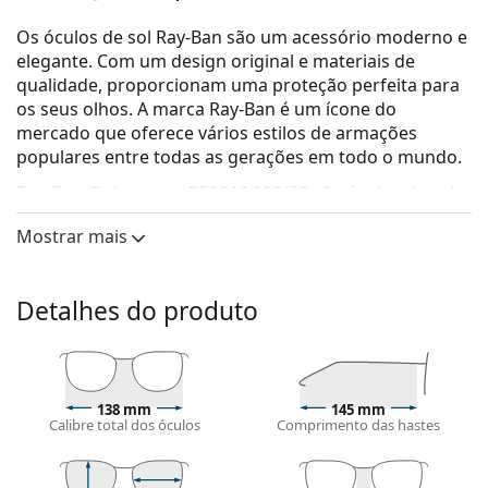
Os óculos de sol Ray-Ban são um acessório moderno e
elegante. Com um design original e materiais de
qualidade, proporcionam uma proteção perfeita para
os seus olhos. A marca Ray-Ban é um ícone do
mercado que oferece vários estilos de armações
populares entre todas as gerações em todo o mundo.
Ray-Ban Clubmaster RB3016 990/58
são óculos de sol
unissexo.
Mostrar mais
Veja como estes óculos de sol lhe ficam com a
ferramenta Virtual Try-On da Lentiamo.
Detalhes do produto
Armações de óculos de sol
A cor castanha da armação combina perfeitamente
com um tom de pele quente e um cabelo castanho
claro, preto ou loiro escuro.
138 mm
145 mm
As armações de óculos de sol quadradas
são uma
Calibre total dos óculos
Comprimento das hastes
opção ideal para quem tem uma forma de rosto
redondo, oval ou triangular.