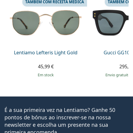
TAMBÉM COM RECEITA MÉDICA
TAMBÉM COM
Lentiamo Lefteris Light Gold
Gucci GG108
45,99 €
295,9
em stock
Envio gratuito
É a sua primeira vez na Lentiamo? Ganhe 50
pontos de bónus ao inscrever-se na nossa
newsletter e escolha um presente na sua
primeira encomenda.