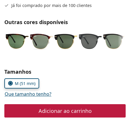
Persol
Já foi comprado por mais de 100 clientes
Prada
Outras cores disponíveis
Todas as marcas
Escolher parâmetros
Tamanhos
M (51 mm)
Que tamanho tenho?
Adicionar ao carrinho