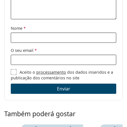
Código:
RB3016 990/58 51
Disponível com
Não
receita médica:
Nome
*
O seu email
*
Aceito o
processamento
dos dados inseridos e a
publicação dos comentários no site
Enviar
Também poderá gostar