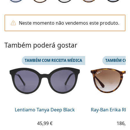
Persol
Prada
Neste momento não vendemos este produto.
Todas as marcas
Também poderá gostar
TAMBÉM COM RECEITA MÉDICA
TAMBÉM COM
Lentiamo Tanya Deep Black
Ray-Ban Erika RB
45,99 €
186,9