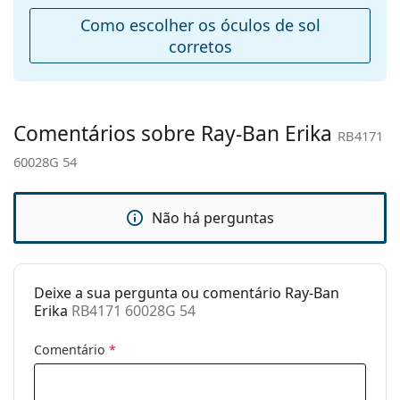
Ponte:
18 mm
Como escolher os óculos de sol
Peso:
35 g
corretos
Almofadas
Não
nasais
ajustáveis:
Comentários sobre Ray-Ban Erika
RB4171
Acessórios
60028G 54
Estojo:
Sim
Pano de
Sim
limpeza:
Não há perguntas
Outros
Género:
Mulher
Deixe a sua pergunta ou comentário Ray-Ban
Categoria:
Óculos de sol
Erika
RB4171 60028G 54
Marca:
Ray-Ban
Comentário
*
Uso:
Moda
Código:
RB4171 60028G 54