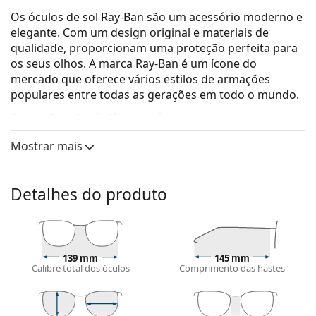
Os óculos de sol Ray-Ban são um acessório moderno e
elegante. Com um design original e materiais de
qualidade, proporcionam uma proteção perfeita para
os seus olhos. A marca Ray-Ban é um ícone do
mercado que oferece vários estilos de armações
populares entre todas as gerações em todo o mundo.
A coleção Erika é clássica e única.
Ray-Ban Erika RB4171 60028G 54
são óculos de sol
Mostrar mais
para mulher.
Veja como estes óculos de sol lhe ficam com a
Detalhes do produto
ferramenta Virtual Try-On da Lentiamo.
Armações de óculos de sol
A cor azul da armação combina perfeitamente com
um tom de pele claro e um cabelo castanho claro,
139 mm
145 mm
Calibre total dos óculos
Comprimento das hastes
preto ou loiro claro.
As armações de óculos de sol redondas
são uma
opção ideal para quem tem uma forma de rosto