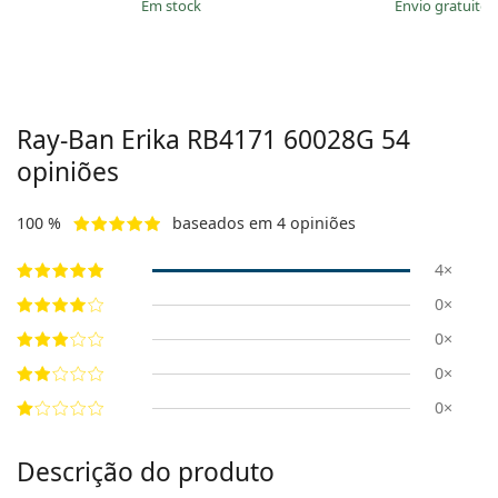
em stock
Envio gratuito
Ray-Ban Erika
RB4171 60028G 54
opiniões
100 %
baseados em 4 opiniões
4×
0×
0×
0×
0×
Descrição do produto