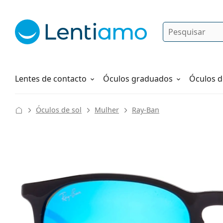
Pesquisar
Iniciar sessão
Navegação web
Líquidos
Como fazer um pedido
Lentes de contacto
Óculos graduados
Óculos d
Óculos de sol
Mulher
Ray-Ban