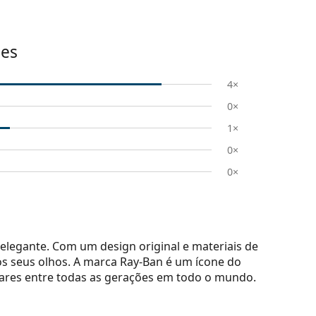
ões
4×
0×
1×
0×
0×
elegante. Com um design original e materiais de
s seus olhos. A marca Ray-Ban é um ícone do
lares entre todas as gerações em todo o mundo.