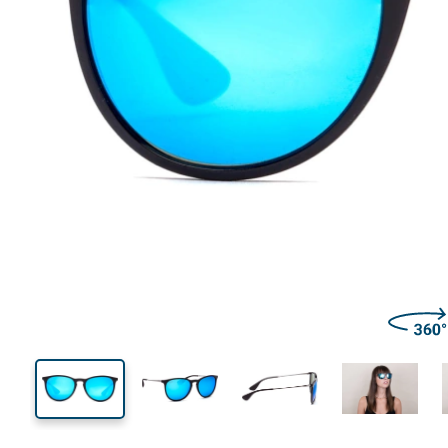
139 mm
Calibre total dos óculos
Calibre
do crista
44 mm
54 mm
Comprimento do cristal
Calibre do cristal