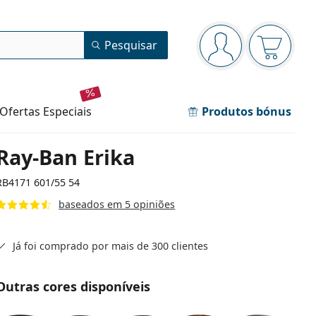
Painel de navegação
Pesquisar
está conectado
O cesto 
ofertas especiais
Produtos bónus
Ray-Ban Erika
RB4171 601/55 54
baseados em 5 opiniões
Já foi comprado por mais de 300 clientes
Outras cores disponíveis