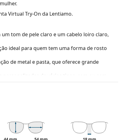
 mulher.
nta Virtual Try-On da Lentiamo.
m tom de pele claro e um cabelo loiro claro,
ão ideal para quem tem uma forma de rosto
ção de metal e pasta, que oferece grande
es personalizadas de vários tipos, com ou sem
 reflexos da luz. Para os jogadores de ténis, as
obre distintos fundos.
são a leveza e a resistência a quebras.
uperfície altamente refletora da lente. Reduz a
de torna os
óculos de sol de espelho
muito
mbrantes, por exemplo, em dias ensolarados ou
44 mm
54 mm
18 mm