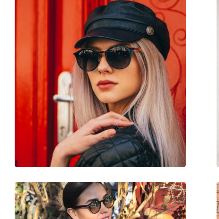
Formato da armação:
Redondos
Cor da armação:
Preto
Material da armação:
Metal/Plástico
Tamanhos:
M
Calibre total dos óculos:
139 mm
Comprimento das hastes:
145 mm
Ponte:
18 mm
Peso:
100 g
Almofadas nasais ajustáveis:
Não
Acessórios
Estojo:
Sim
Pano de limpeza:
Sim
Outros
Género:
Mulher