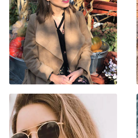
Categoria:
Óculos de sol
Marca:
Ray-Ban
Uso:
Moda
Código:
RB4171 601/55 54
Disponível com receita médica:
Sim