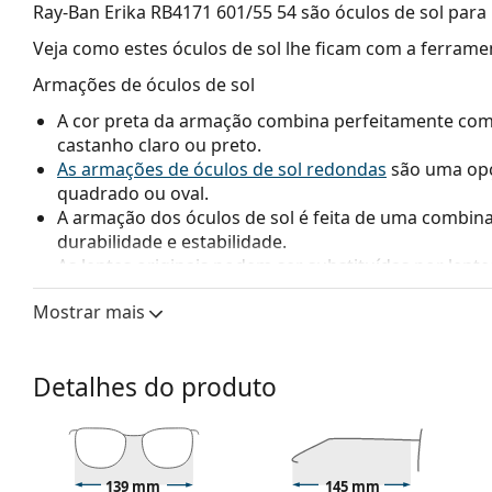
Ray-Ban Erika RB4171 601/55 54
são óculos de sol para
Veja como estes óculos de sol lhe ficam com a ferrame
Armações de óculos de sol
A cor preta da armação combina perfeitamente com u
castanho claro ou preto.
As armações de óculos de sol redondas
são uma opç
quadrado ou oval.
A armação dos óculos de sol é feita de uma combina
durabilidade e estabilidade.
As lentes originais podem ser substituídas por lent
prescrição médica.
Mostrar mais
Lentes de óculos de sol
As lentes azuis melhoram o contraste e minimizam os
Detalhes do produto
lentes ajudam a realçar o contraste de cor da bola s
As lentes são de plástico, cujas vantagens inegáveis 
O efeito espelho
das lentes caracteriza-se por uma s
quantidade de luz que entra no olho. Esta capacida
adequados em ambientes muito luminosos ou deslu
139 mm
145 mm