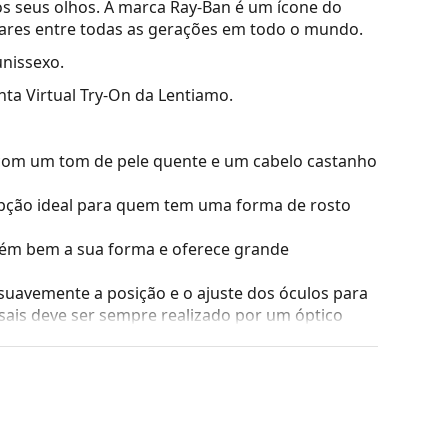
s seus olhos. A marca Ray-Ban é um ícone do
lares entre todas as gerações em todo o mundo.
unissexo.
nta Virtual Try-On da Lentiamo.
com um tom de pele quente e um cabelo castanho
ção ideal para quem tem uma forma de rosto
tém bem a sua forma e oferece grande
suavemente a posição e o ajuste dos óculos para
sais deve ser sempre realizado por um óptico
ul, filtram os reflexos e garantem uma visão mais
ssoas com miopia.
dade, cuja vantagem inegável é a sua excecional