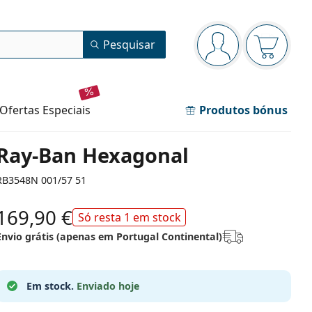
Painel de navegação
Pesquisar
está conectado
O cesto 
ofertas especiais
Produtos bónus
Ray-Ban Hexagonal
RB3548N 001/57 51
169,90 €
Só resta 1 em stock
Envio grátis (apenas em Portugal Continental)
Em stock.
Enviado hoje