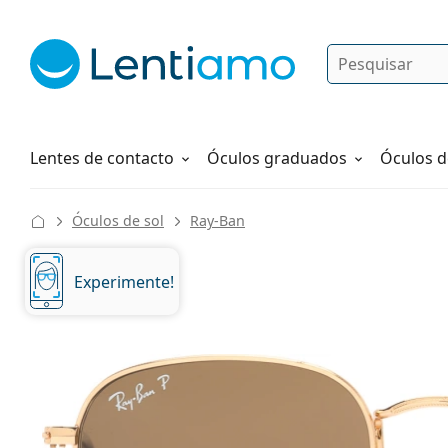
Pesquisar
Iniciar sessão
Navegação web
Líquidos
Como fazer um pedido
Lentes de contacto
Óculos graduados
Óculos d
Óculos de sol
Ray-Ban
Experimente!