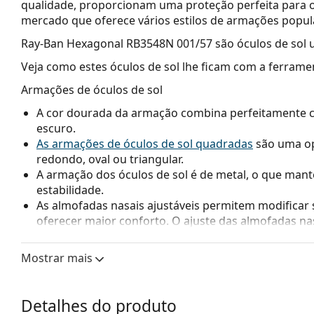
qualidade, proporcionam uma proteção perfeita para o
mercado que oferece vários estilos de armações popu
Ray-Ban Hexagonal RB3548N 001/57
são óculos de sol 
Veja como estes óculos de sol lhe ficam com a ferrame
Armações de óculos de sol
A cor dourada da armação combina perfeitamente 
escuro.
As armações de óculos de sol quadradas
são uma op
redondo, oval ou triangular.
A armação dos óculos de sol é de metal, o que man
estabilidade.
As almofadas nasais ajustáveis permitem modificar 
oferecer maior conforto. O ajuste das almofadas na
experiente para evitar danos ou quebras.
Mostrar mais
Lentes de óculos de sol
As lentes castanhas bloqueiam ligeiramente a luz az
clara. São versáteis e estão recomendadas para pe
Detalhes do produto
As lentes são feitas de cristal mineral de alta quali