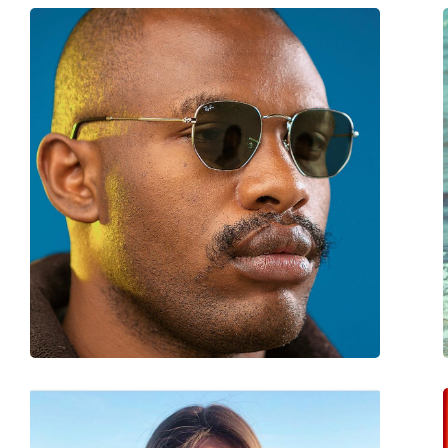
Estojo:
Sim
Pano de limpeza:
Sim
Outros
Género:
Unisex
Categoria:
Óculos de sol
Marca:
Ray-Ban
Uso:
Moda
Código:
RB3548N 001/57 51
Disponível com receita médica:
Não