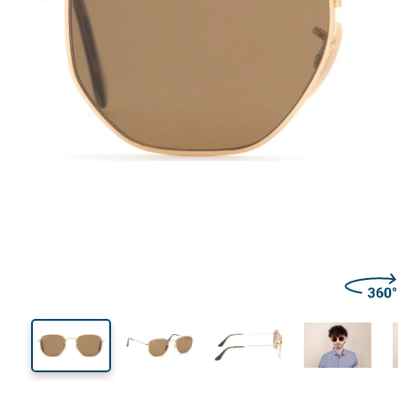
130 mm
Calibre total dos óculos
Calibre
do crista
43 mm
51 mm
Comprimento do cristal
Calibre do cristal