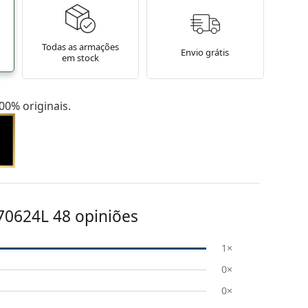
Todas as armações
Envio grátis
em stock
0% originais.
70624L 48
opiniões
1×
0×
0×