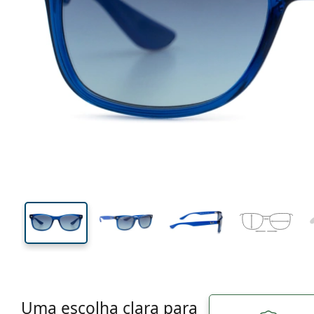
123 mm
Calibre total dos óculos
Calibre
do crista
35 mm
48 mm
Comprimento do cristal
Calibre do cristal
Uma escolha clara para