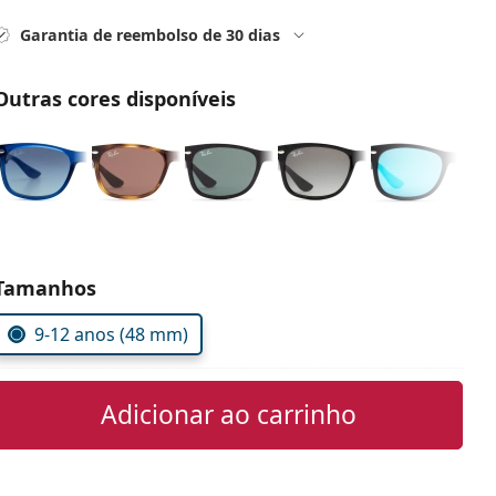
Garantia de reembolso de 30 dias
Outras cores disponíveis
Escolher parâmetros
Tamanhos
9-12 anos (48 mm)
Adicionar ao carrinho