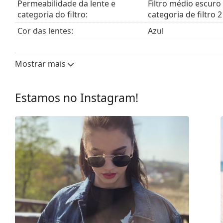
Permeabilidade da lente e
Filtro médio escuro
categoria do filtro:
categoria de filtro 2
Cor das lentes:
Azul
Comprimento do cristal:
35 mm
Mostrar mais
Calibre do cristal:
48 mm
Material das lentes:
Plástico
Estamos no Instagram!
Filtro UV 400:
Sim
Armações
Formato da armação:
Quadrados
Cor da armação:
Azul
Material da armação:
Plástico
Tamanhos:
S
Calibre total dos óculos:
123 mm
Comprimento das hastes:
130 mm