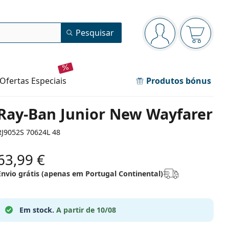
Painel de navegação
Pesquisar
está conectado
O cesto 
ofertas especiais
Produtos bónus
Ray-Ban Junior New Wayfarer
RJ9052S 70624L 48
63,99 €
Envio grátis (apenas em Portugal Continental)
Em stock.
A partir de 10/08