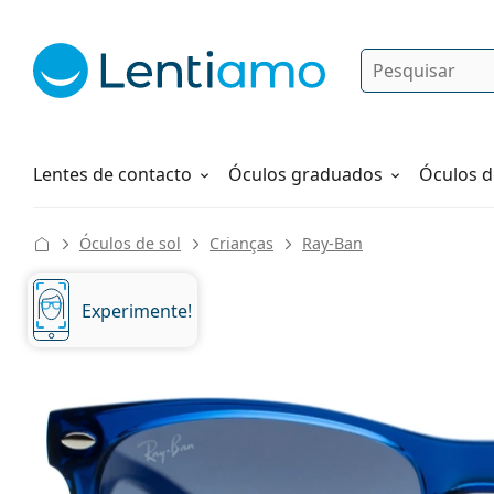
Pesquisar
Iniciar sessão
Navegação web
Líquidos
Como fazer um pedido
Lentes de contacto
Óculos graduados
Óculos d
Óculos de sol
Crianças
Ray-Ban
Experimente!