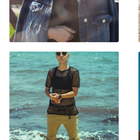
Ponte:
16 mm
Peso:
50 g
Almofadas nasais ajustáveis:
Não
Acessórios
Estojo:
Sim
Pano de limpeza:
Não
Outros
Género:
Crianças
Categoria:
Óculos de sol
Marca:
Ray-Ban
Uso:
Moda
Código:
RJ9052S 70624L 48