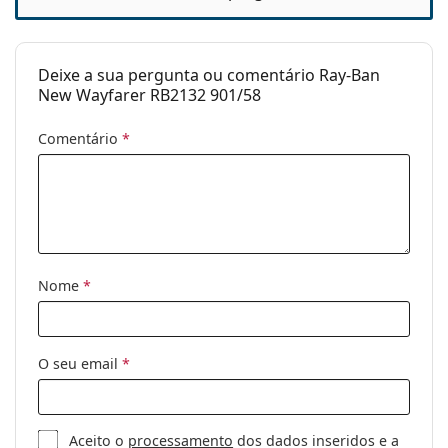
Pano de
Sim
limpeza:
Deixe a sua pergunta ou comentário Ray-Ban
Outros
New Wayfarer RB2132 901/58
Género:
Unisex
Comentário
*
Categoria:
Óculos de sol
Marca:
Ray-Ban
Uso:
Moda
Código:
RB2132 901/58 55
Disponível com
Não
Nome
*
receita médica:
O seu email
*
Aceito o
processamento
dos dados inseridos e a