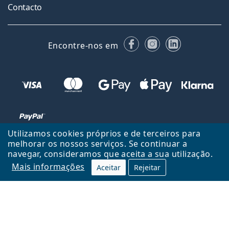
Contacto
Facebook
Instagram
LinkedIn
Encontre-nos em
Utilizamos cookies próprios e de terceiros para
melhorar os nossos serviços. Se continuar a
navegar, consideramos que aceita a sua utilização.
Voltar ao início
Cima
Mais informações
Aceitar
Rejeitar
Lentiamo.pt é propriedade e operado por Lentiamo s.r.o., República
Checa
Consigo durante 18 anos.