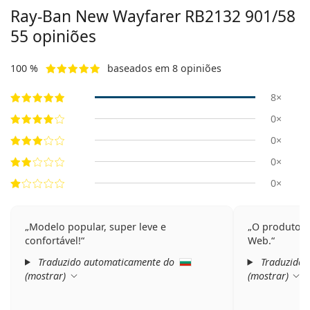
Ray-Ban New Wayfarer
RB2132 901/58
55
opiniões
100 %
baseados em 8 opiniões
8×
0×
0×
0×
0×
Modelo popular, super leve e
O produto é 
confortável!
Web.
Traduzido automaticamente do
Traduzido 
(
mostrar
)
(
mostrar
)