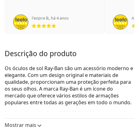
Георги В.
,
há 4 anos
Anó
Classificação 5 de 5
Descrição do produto
Os óculos de sol Ray-Ban são um acessório moderno e
elegante. Com um design original e materiais de
qualidade, proporcionam uma proteção perfeita para
os seus olhos. A marca Ray-Ban é um ícone do
mercado que oferece vários estilos de armações
populares entre todas as gerações em todo o mundo.
Ray-Ban New Wayfarer RB2132 901/58
são óculos de
sol unissexo.
Mostrar mais
Veja como estes óculos de sol lhe ficam com a
ferramenta Virtual Try-On da Lentiamo.