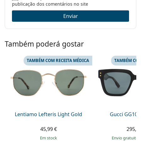
publicação dos comentários no site
Enviar
Também poderá gostar
TAMBÉM COM RECEITA MÉDICA
TAMBÉM COM
Lentiamo Lefteris Light Gold
Gucci GG108
45,99 €
295,9
em stock
Envio gratuito