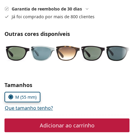
Persol
Garantia de reembolso de 30 dias
Prada
Já foi comprado por mais de 800 clientes
Todas as marcas
Outras cores disponíveis
Escolher parâmetros
Tamanhos
M (55 mm)
Que tamanho tenho?
Adicionar ao carrinho