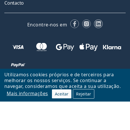
Contacto
Facebook
Instagram
LinkedIn
Encontre-nos em
Utilizamos cookies próprios e de terceiros para
melhorar os nossos serviços. Se continuar a
navegar, consideramos que aceita a sua utilização.
Voltar ao início
Cima
Mais informações
Aceitar
Rejeitar
Lentiamo.pt é propriedade e operado por Lentiamo s.r.o., República
Checa
Consigo durante 18 anos.