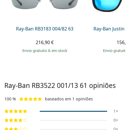
Persol
Prada
Todas as marcas
Ray-Ban RB3183 004/82 63
Ray-Ban Justin 
216,90 €
156,9
Envio gratuito
&
em stock
Envio gratuito
Ray-Ban
RB3522 001/13 61
opiniões
100 %
baseados em 1 opiniões
1×
0×
0×