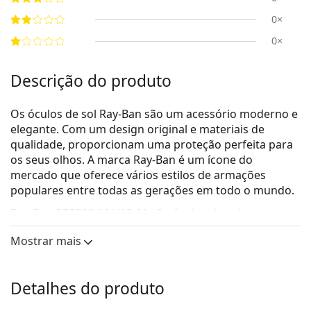
0×
0×
Descrição do produto
Os óculos de sol Ray-Ban são um acessório moderno e
elegante. Com um design original e materiais de
qualidade, proporcionam uma proteção perfeita para
os seus olhos. A marca Ray-Ban é um ícone do
mercado que oferece vários estilos de armações
populares entre todas as gerações em todo o mundo.
Ray-Ban RB3522 001/13 61
são óculos de sol para
homem.
Mostrar mais
Veja como estes óculos de sol lhe ficam com a
ferramenta Virtual Try-On da Lentiamo.
Detalhes do produto
Armações de óculos de sol