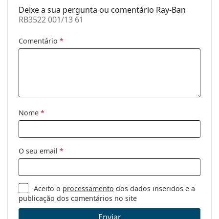
Deixe a sua pergunta ou comentário Ray-Ban
Outros
RB3522 001/13 61
Género:
Homem
Comentário
*
Categoria:
Óculos de sol
Marca:
Ray-Ban
Uso:
Moda
Código:
RB3522 001/13 61
Nome
*
O seu email
*
Aceito o
processamento
dos dados inseridos e a
publicação dos comentários no site
Enviar