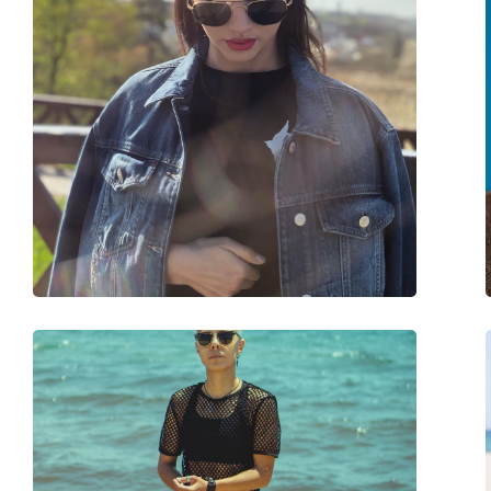
Material da armação:
Nylon
Tamanhos:
M
Calibre total dos óculos:
140 mm
Comprimento das hastes:
145 mm
Ponte:
18 mm
Peso:
150 g
Almofadas nasais ajustáveis:
Sim
Acessórios
Estojo:
Sim
Pano de limpeza:
Sim
Outros
Género:
Homem
Categoria:
Óculos de sol
Marca:
Ray-Ban