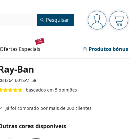
Painel de navegação
Pesquisar
está conectado
O cesto 
ofertas especiais
Produtos bónus
Ray-Ban
RB4264 601SA1 58
baseados em 5 opiniões
Já foi comprado por mais de 200 clientes
Outras cores disponíveis