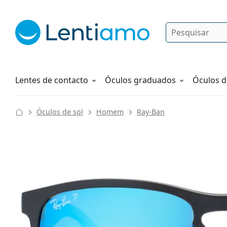
Pesquisar
Iniciar sessão
Navegação web
Líquidos
Como fazer um pedido
Lentes de contacto
Óculos graduados
Óculos d
Óculos de sol
Homem
Ray-Ban