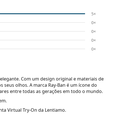
5×
0×
0×
0×
0×
elegante. Com um design original e materiais de
s seus olhos. A marca Ray-Ban é um ícone do
lares entre todas as gerações em todo o mundo.
em.
nta Virtual Try-On da Lentiamo.