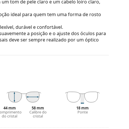
m tom de pele claro e um cabelo loiro claro,
ção ideal para quem tem uma forma de rosto
exível, durável e confortável.
suavemente a posição e o ajuste dos óculos para
sais deve ser sempre realizado por um óptico
 reflexos da luz. Para os jogadores de ténis, as
obre distintos fundos.
são a leveza e a resistência a quebras.
s óculos de sol oferecem uma visão perfeita,
os da radiação ultravioleta. Melhoram a
ulos de sol polarizados
filtram os reflexos
ecialmente adequados para condutores, ciclistas,
44 mm
58 mm
18 mm
os como acessório de moda para o dia a dia.
omprimento
Calibre do
Ponte
uperfície altamente refletora da lente. Reduz a
do cristal
cristal
de torna os
óculos de sol de espelho
muito
mbrantes, por exemplo, em dias ensolarados ou