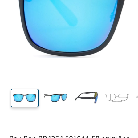
140 mm
Calibre total dos óculos
Calibre
do crista
44 mm
58 mm
Comprimento do cristal
Calibre do cristal