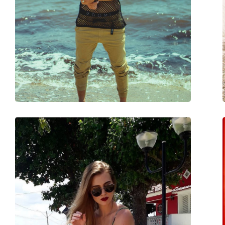
Uso:
Moda
Código:
RB4264 601SA1 58
Disponível com receita médica:
Não