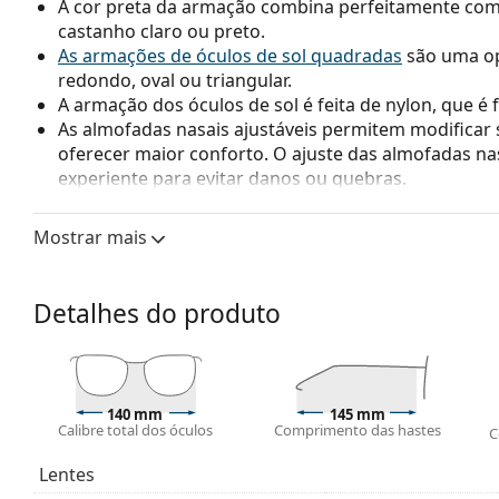
A cor preta da armação combina perfeitamente com u
castanho claro ou preto.
As armações de óculos de sol quadradas
são uma op
redondo, oval ou triangular.
A armação dos óculos de sol é feita de nylon, que é fl
As almofadas nasais ajustáveis permitem modificar 
oferecer maior conforto. O ajuste das almofadas na
experiente para evitar danos ou quebras.
Lentes de óculos de sol
Mostrar mais
As lentes azuis melhoram o contraste e minimizam os
lentes ajudam a realçar o contraste de cor da bola s
As lentes são de plástico, cujas vantagens inegáveis 
Detalhes do produto
Graças à tecnologia única das
lentes polarizadas
, o
eliminam os reflexos indesejados e protegem os olh
resolução, a profundidade de campo e o foco. Os
óc
perigosos e a luz branca refletida. Por isso são esp
140 mm
145 mm
esquiadores e pescadores. Mas também são adequad
Calibre total dos óculos
Comprimento das hastes
C
O efeito espelho
das lentes caracteriza-se por uma s
quantidade de luz que entra no olho. Esta capacida
Lentes
adequados em ambientes muito luminosos ou deslu