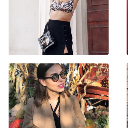
Género:
Mulher
Categoria:
Óculos de sol
Marca:
Ray-Ban
Uso:
Moda
Disponível com receita médica:
Não