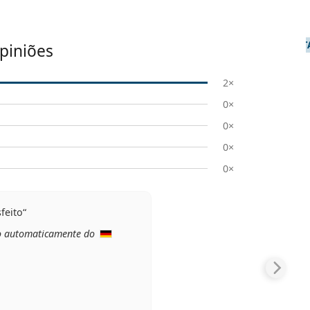
T
piniões
2×
0×
0×
0×
0×
sfeito
o automaticamente do