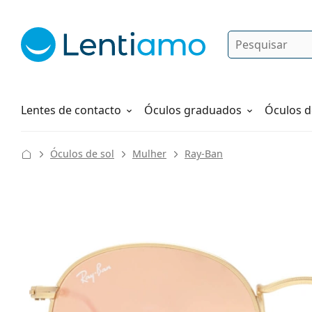
Pesquisar
Iniciar sessão
Navegação web
Líquidos
Como fazer um pedido
Lentes de contacto
Óculos graduados
Óculos d
Óculos de sol
Mulher
Ray-Ban