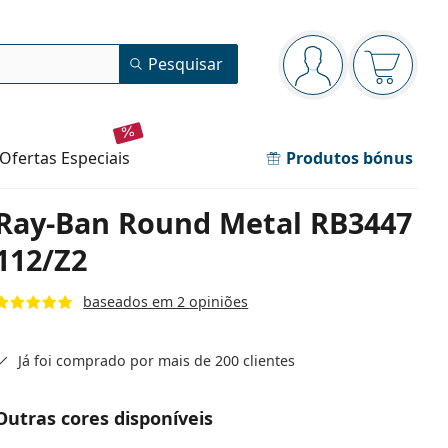
Painel de navegação
Pesquisar
está conectado
O cesto 
ofertas especiais
Produtos bónus
Ray-Ban Round Metal RB3447
112/Z2
baseados em 2 opiniões
Já foi comprado por mais de 200 clientes
Outras cores disponíveis