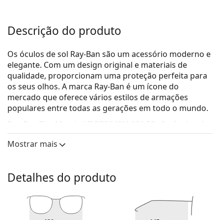
Descrição do produto
Os óculos de sol Ray-Ban são um acessório moderno e
elegante. Com um design original e materiais de
qualidade, proporcionam uma proteção perfeita para
os seus olhos. A marca Ray-Ban é um ícone do
mercado que oferece vários estilos de armações
populares entre todas as gerações em todo o mundo.
Ray-Ban The Marshal II RB3648M 001 52
são óculos de
sol unissexo.
Mostrar mais
Veja como estes óculos de sol lhe ficam com a
ferramenta Virtual Try-On da Lentiamo.
Detalhes do produto
Armações de óculos de sol
A cor dourada da armação combina perfeitamente
com um tom de pele quente e um cabelo castanho
escuro.