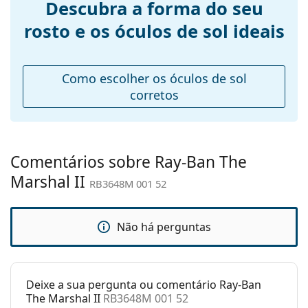
Descubra a forma do seu
óculos:
rosto e os óculos de sol ideais
Comprimento
145 mm
das hastes:
Ponte:
23 mm
Como escolher os óculos de sol
Peso:
100 g
corretos
Almofadas
Sim
nasais
ajustáveis:
Comentários sobre Ray-Ban The
Acessórios
Marshal II
RB3648M 001 52
Estojo:
Sim
Pano de
Sim
limpeza:
Não há perguntas
Outros
Género:
Unisex
Deixe a sua pergunta ou comentário Ray-Ban
Categoria:
Óculos de sol
The Marshal II
RB3648M 001 52