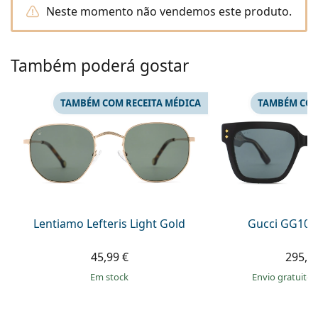
Persol
Neste momento não vendemos este produto.
Prada
Também poderá gostar
Todas as marcas
TAMBÉM COM RECEITA MÉDICA
TAMBÉM COM
Lentiamo Lefteris Light Gold
Gucci GG108
45,99 €
295,9
em stock
Envio gratuito