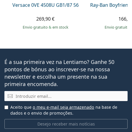
Versace 0VE 4508U GB1/87 56
Ray-Ban Boyfriend
269,90 €
166,9
Envio gratuito
&
em stock
Envio gratuito
É a sua primeira vez na Lentiamo? Ganhe 50
pontos de bónus ao inscrever-se na nossa
newsletter e escolha um presente na sua
primeira encomenda.
Email
Aceito que
o meu e-mail seja armazenado
na base de
dados e o envio de promoções.
Desejo receber mais notícias