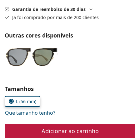
Persol
Garantia de reembolso de 30 dias
Prada
Já foi comprado por mais de 200 clientes
Todas as marcas
Outras cores disponíveis
Escolher parâmetros
Tamanhos
L (56 mm)
Que tamanho tenho?
Adicionar ao carrinho