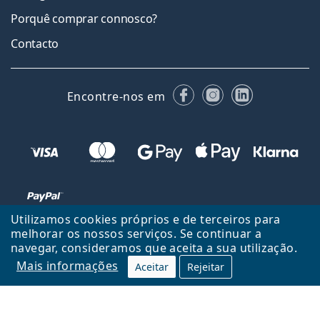
Porquê comprar connosco?
Contacto
Facebook
Instagram
LinkedIn
Encontre-nos em
Utilizamos cookies próprios e de terceiros para
melhorar os nossos serviços. Se continuar a
navegar, consideramos que aceita a sua utilização.
Voltar ao início
Cima
Mais informações
Aceitar
Rejeitar
Lentiamo.pt é propriedade e operado por Lentiamo s.r.o., República
Checa
Consigo durante 18 anos.