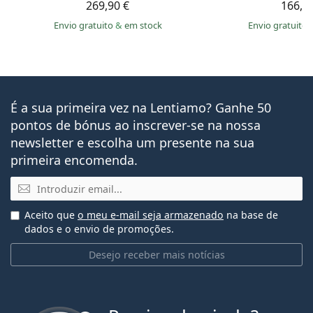
269,90 €
166,9
Envio gratuito
&
em stock
Envio gratuito
É a sua primeira vez na Lentiamo? Ganhe 50
pontos de bónus ao inscrever-se na nossa
newsletter e escolha um presente na sua
primeira encomenda.
Email
Aceito que
o meu e-mail seja armazenado
na base de
dados e o envio de promoções.
Desejo receber mais notícias