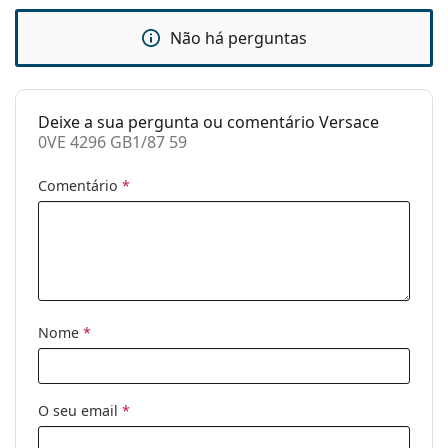
Pano de
Sim
limpeza:
Não há perguntas
Outros
Género:
Homem
Deixe a sua pergunta ou comentário Versace
Categoria:
Óculos de sol
0VE 4296 GB1/87 59
Marca:
Versace
Comentário
*
Uso:
Moda
Código:
0VE 4296 GB1/87 59
Nome
*
O seu email
*