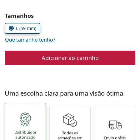
Persol
Escolher parâmetros
Tamanhos
Prada
L (59 mm)
Todas as marcas
Que tamanho tenho?
Adicionar ao carrinho
Uma escolha clara para uma visão ótima
Distribuidor
Todas as
autorizado
armações em
Envio grátis