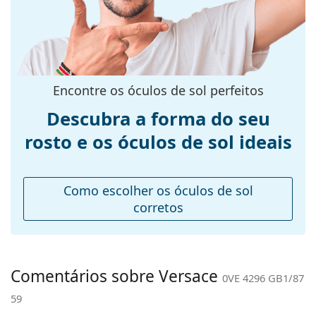
Cor da
Preto
armação:
Material da
Plástico
armação:
Tamanhos:
L
Encontre os óculos de sol perfeitos
Calibre total dos
142 mm
Descubra a forma do seu
óculos:
rosto e os óculos de sol ideais
Comprimento
145 mm
das hastes:
Ponte:
16 mm
Como escolher os óculos de sol
Peso:
50 g
corretos
Almofadas
Não
nasais
ajustáveis:
Comentários sobre Versace
0VE 4296 GB1/87
Acessórios
59
Estojo:
Sim