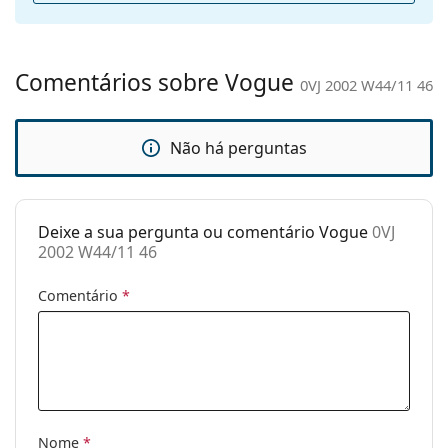
Almofadas
Não
nasais
ajustáveis:
Comentários sobre Vogue
0VJ 2002 W44/11 46
Acessórios
Estojo:
Sim
Não há perguntas
Pano de
Sim
limpeza:
Outros
Deixe a sua pergunta ou comentário Vogue
0VJ
Género:
Crianças
2002 W44/11 46
Categoria:
Óculos de sol
Comentário
*
Marca:
Vogue
Uso:
Moda
Código:
0VJ 2002 W44/11 46
Nome
*