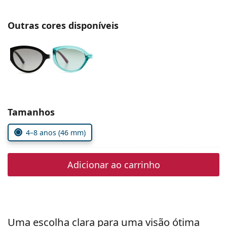
Persol
Outras cores disponíveis
Prada
Todas as marcas
Escolher parâmetros
Tamanhos
4–8 anos (46 mm)
Adicionar ao carrinho
Uma escolha clara para uma visão ótima