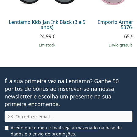
Lentiamo Kids Jan Ink Black (3 a 5
Emporio Armani 
anos)
537646
24,99 €
65,99
em stock
Envio gratuito
É a sua primeira vez na Lentiamo? Ganhe 50
pontos de bónus ao inscrever-se na nossa
newsletter e escolha um presente na sua
primeira encomenda.
Email
Aceito que
o meu e-mail seja armazenado
na base de
dados e o envio de promoções.