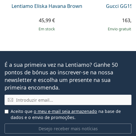
Lentiamo Eliska Havana Brown
Gucci GG157
45,99 €
163,9
em stock
Envio gratuito
É a sua primeira vez na Lentiamo? Ganhe 50
pontos de bónus ao inscrever-se na nossa
newsletter e escolha um presente na sua
primeira encomenda.
Email
Aceito que
o meu e-mail seja armazenado
na base de
dados e o envio de promoções.
Desejo receber mais notícias