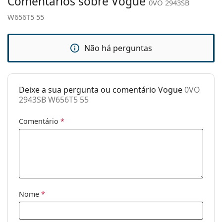
Comentários sobre Vogue
0VO 2943SB
Dobradiça de
Não
mola:
W656T5 55
Acessórios
Estojo:
Sim
Não há perguntas
Pano de
Sim
limpeza:
Deixe a sua pergunta ou comentário Vogue
0VO
Outros
2943SB W656T5 55
Género:
Mulher
Comentário
*
Categoria:
Óculos de sol
Marca:
Vogue
Uso:
Moda
Código:
0VO 2943SB W656T5 55
Nome
*