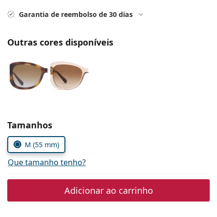
Persol
Garantia de reembolso de 30 dias
Prada
Outras cores disponíveis
Todas as marcas
Escolher parâmetros
Tamanhos
M (55 mm)
Que tamanho tenho?
Adicionar ao carrinho