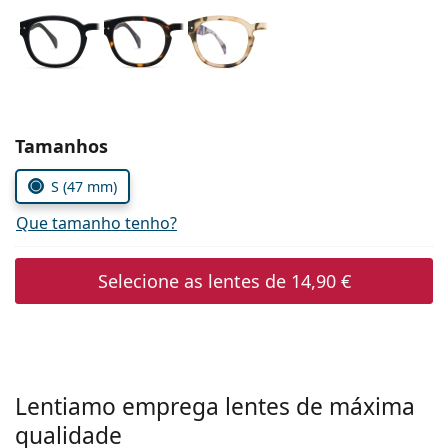
Persol
Prada
Todas as marcas
Escolher parâmetros
Tamanhos
S (47 mm)
Que tamanho tenho?
Selecione as lentes de
14,90 €
Lentiamo emprega lentes de máxima
qualidade