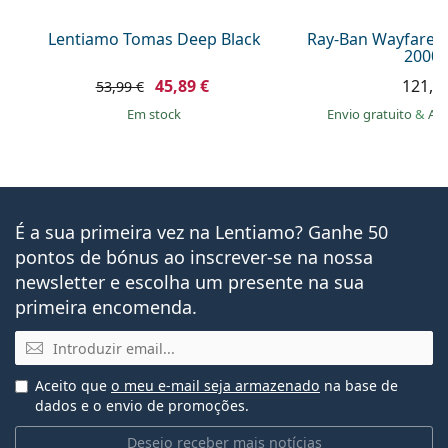
Lentiamo Tomas Deep Black
Ray-Ban Wayfarer
2000 
45,89 €
121,9
53,99 €
em stock
Envio gratuito
&
Ar
É a sua primeira vez na Lentiamo? Ganhe 50
pontos de bónus ao inscrever-se na nossa
newsletter e escolha um presente na sua
primeira encomenda.
Email
Aceito que
o meu e-mail seja armazenado
na base de
dados e o envio de promoções.
Desejo receber mais notícias