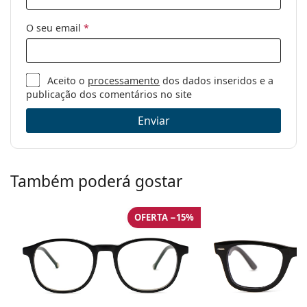
Estojo:
Não
O seu email
*
Pano de
Não
limpeza:
Outros
Aceito o
processamento
dos dados inseridos e a
publicação dos comentários no site
Género:
Unisex
Categoria:
Óculos graduados
Enviar
Óculos contra a luz azul
Marca:
Izipizi
Também poderá gostar
Código:
Screen #C Black
OFERTA −15%