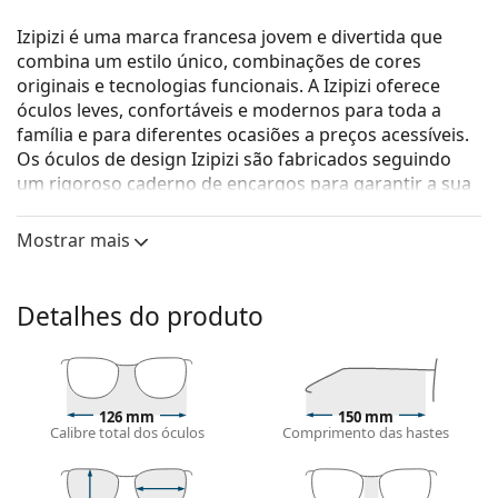
Izipizi é uma marca francesa jovem e divertida que
combina um estilo único, combinações de cores
originais e tecnologias funcionais. A Izipizi oferece
óculos leves, confortáveis e modernos para toda a
família e para diferentes ocasiões a preços acessíveis.
Os óculos de design Izipizi são fabricados seguindo
um rigoroso caderno de encargos para garantir a sua
segurança.
Mostrar mais
Izipizi Screen #C Black
são óculos unissexo.
Armações de óculos
Detalhes do produto
A cor preta da armação combina perfeitamente
com um tom de pele claro e um cabelo loiro claro,
castanho claro ou preto.
As armações quadradas são uma opção ideal para
quem tem uma forma de rosto redonda, oval ou
126 mm
150 mm
Calibre total dos óculos
Comprimento das hastes
triangular.
As dobradiças de mola permitem um maior
movimento das hastes a mais de 90°, o que se