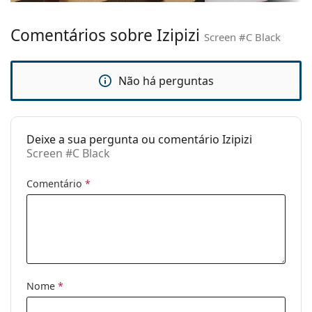
armação:
Material da
Plástico
Comentários sobre Izipizi
Screen #C Black
armação:
Tamanhos:
S
Não há perguntas
Calibre total dos
126 mm
óculos:
Comprimento
150 mm
Deixe a sua pergunta ou comentário Izipizi
das hastes:
Screen #C Black
Ponte:
23 mm
Comentário
*
Peso:
140 g
Almofadas
Não
nasais
ajustáveis:
Dobradiça de
Sim
mola:
Nome
*
Acessórios