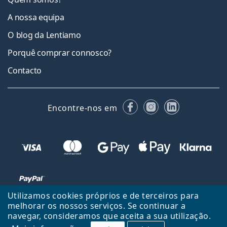
A nossa equipa
O blog da Lentiamo
Porquê comprar connosco?
Contacto
Facebook
Instagram
LinkedIn
Encontre-nos em
Utilizamos cookies próprios e de terceiros para
melhorar os nossos serviços. Se continuar a
navegar, consideramos que aceita a sua utilização.
Voltar ao início
Cima