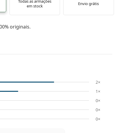
Todas as armações
Envio grátis
em stock
0% originais.
2×
1×
0×
0×
0×