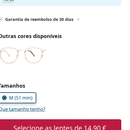
Garantia de reembolso de 30 dias
Outras cores disponíveis
Escolher parâmetros
Tamanhos
M (51 mm)
Que tamanho tenho?
Selecione as lentes de
14,90 €