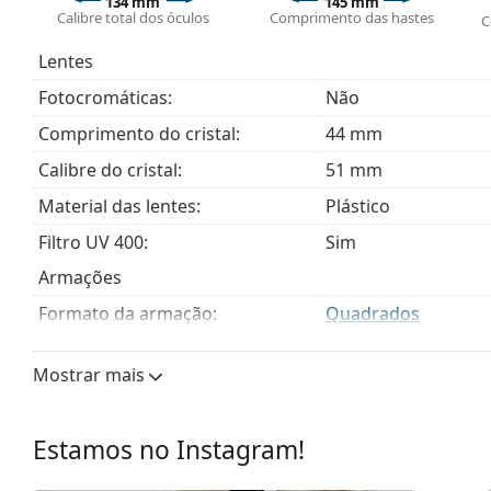
134 mm
145 mm
Entregamos os óculos no seu estojo original. A cor 
Calibre total dos óculos
Comprimento das hastes
C
O pano fornecido é ideal para limpar e cuidar dos
tecido em vez de um pano.
Lentes
Explore toda a gama de
óculos graduados
para encontr
Fotocromáticas:
Não
óculos
se precisar de ajuda para escolher.
Comprimento do cristal:
44 mm
Calibre do cristal:
51 mm
Material das lentes:
Plástico
Filtro UV 400:
Sim
Armações
Formato da armação:
Quadrados
Cor da armação:
Rosa
Mostrar mais
Material da armação:
Metal
Tamanhos:
M
Estamos no Instagram!
Calibre total dos óculos:
134 mm