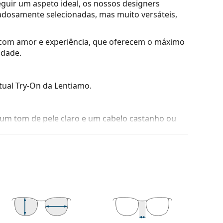
guir um aspeto ideal, os nossos designers
adosamente selecionadas, mas muito versáteis,
s com amor e experiência, que oferecem o máximo
idade.
tual Try-On da Lentiamo.
um tom de pele claro e um cabelo castanho ou
quem tem uma forma de rosto redonda, oval ou
suavemente a posição e o ajuste dos óculos. As
oporcionam maior conforto de uso. O ajuste das
ótico experiente para evitar danos ou quebras