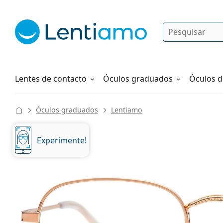
Pesquisar
Iniciar sessão
Navegação web
Líquidos
Como fazer um pedido
Lentes de contacto
Óculos graduados
Óculos d
Óculos graduados
Lentiamo
Experimente!