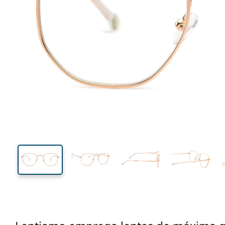
134 mm
Calibre total dos óculos
Calibre
do crista
44 mm
51 mm
Comprimento do cristal
Calibre do cristal