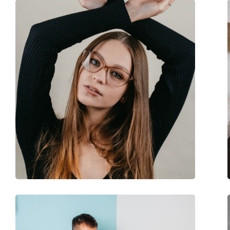
Comprimento das hastes:
145 mm
Ponte:
21 mm
Peso:
190 g
Almofadas nasais ajustáveis:
Sim
Dobradiça de mola:
Não
Acessórios
Estojo:
Sim
Pano de limpeza:
Sim
Outros
Género:
Unisex
Categoria:
Óculos graduados
Óculos contra a luz 
Marca:
Lentiamo
Código:
Eric Rose Gold