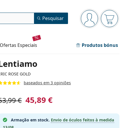
Painel de navegação
Pesquisar
está conectado
O cesto 
ofertas especiais
Produtos bónus
Lentiamo
ERIC ROSE GOLD
baseados em 3 opiniões
45,89 €
53,99 €
Armação em stock.
Envio de óculos feitos à medida
13/08